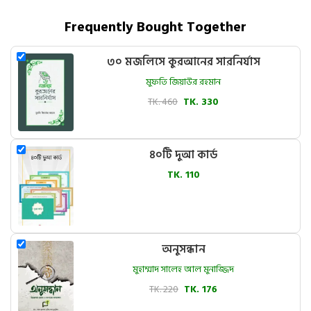
Frequently Bought Together
৩০ মজলিসে কুরআনের সারনির্যাস
মুফতি জিয়াউর রহমান
TK. 460
TK. 330
৪০টি দুআ কার্ড
TK. 110
অনুসন্ধান
মুহাম্মাদ সালেহ আল মুনাজ্জিদ
TK. 220
TK. 176