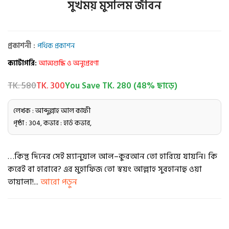
সুখময় মুসলিম জীবন
প্রকাশনী :
পথিক প্রকাশন
ক্যাটাগরি:
আত্মশুদ্ধি ও অনুপ্রেরণা
TK. 580
TK. 300
You Save TK. 280 (48% ছাড়ে)
লেখক : আব্দুল্লাহ আল কাফী
পৃষ্ঠা : 304, কভার : হার্ড কভার,
…কিন্তু দিনের সেই ম্যানুয়াল আল–কুরআন তো হারিয়ে যায়নি। কি
করেই বা হারাবে? এর মুহাফিজ তো স্বয়ং আল্লাহ সুবহানাহু ওয়া
তায়ালা!...
আরো পড়ুন