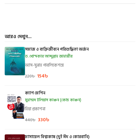
আরও দেখুন...
সমাজ ও ব্যক্তিজীবনে পরিশুদ্ধিতা অর্জন
ড. খোন্দকার আব্দুল্লাহ জাহাঙ্গীর
আস-সুন্নাহ পাবলিকেশন্স
154
৳
220
৳
ক্যাশ মেশিন
মুহাম্মদ ইলিয়াস কাঞ্চন (কোচ কাঞ্চন)
হিয়া প্রকাশনা
330
৳
440
৳
মাসায়েল বিশ্বকোষ (দুই ঈদ ও কোরবানি)