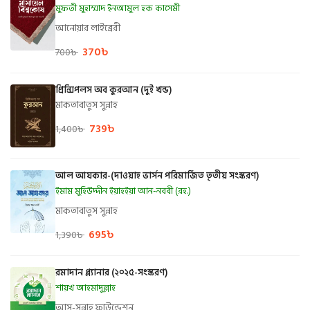
মুফতী মুহাম্মাদ ইনআমুল হক কাসেমী
আনোয়ার লাইব্রেরী
370
৳
700
৳
প্রিন্সিপলস অব কুরআন (দুই খন্ড)
মাকতাবাতুস সুন্নাহ
739
৳
1,400
৳
আল আযকার-(দাওয়াহ ভার্সন পরিমার্জিত তৃতীয় সংস্করণ)
ইমাম মুহিউদ্দীন ইয়াহইয়া আন-নববী (রহ.)
মাকতাবাতুস সুন্নাহ
695
৳
1,390
৳
রমাদান প্ল্যানার (২০২৫-সংস্করণ)
শায়খ আহমাদুল্লাহ
আস-সুন্নাহ ফাউন্ডেশন