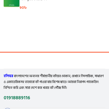
90
৳
হলিঘর
বাংলাদেশের অন্যতম শীর্ষস্থানীয় বইয়ের দোকান, যেখানে ইসলামিক, সাধারণ
ও একাডেমিকসহ হাজারো বই পাওয়া যায় বিশেষ ছাড়ে। আমরা নিরাপদ প্যাকেজিং
নিশ্চিত করি এবং সারা দেশে কম খরচে বই পৌঁছে দিই।
01918889116