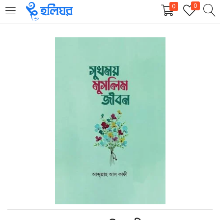
0
0
LOGIN
REGISTER
Enter your username and password to login.
Remember me
Login
Lost password?