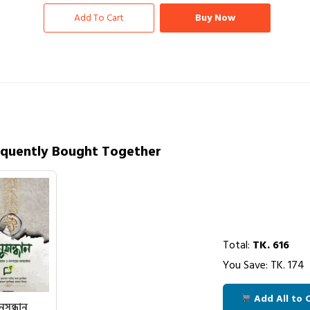
Add To Cart
Buy Now
equently Bought Together
Total:
TK.
616
You Save: TK.
174
Add All to 
ুসন্ধান