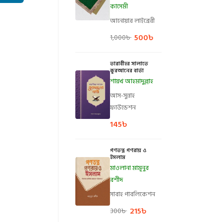
কাসেমী
আনোয়ার লাইব্রেরী
500
৳
1,000
৳
তারাবীহর সালাতে
কুরআনের বার্তা
শায়খ আহমাদুল্লাহ
আস-সুন্নাহ
ফাউন্ডেশন
145
৳
গণতন্ত্র গণরায় ও
ইসলাম
মাওলানা মামূনুর
রশীদ
সাবাহ পাবলিকেশন
215
৳
300
৳