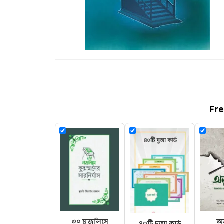
Fr
৩০ মজলিসে
অন
৪০টি দুআ কার্ড