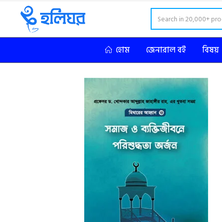
হোম
জেনারাল বই
বিষয়