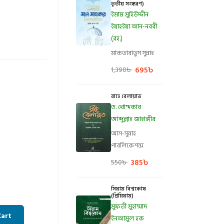
তৃতীয় সংস্করণ)
ইমাম মুহিউদ্দীন
ইয়াহইয়া আন-নববী
(রহ.)
মাকতাবাতুস সুন্নাহ
695
৳
1,390
৳
রাহে বেলায়াত
ড. খোন্দকার
আব্দুল্লাহ জাহাঙ্গীর
আস-সুন্নাহ
পাবলিকেশন্স
385
৳
550
৳
সিয়াম বিশ্বকোষ
(প্রিমিয়াম)
মুফতী মুহাম্মাদ
Cart
ইনআমুল হক