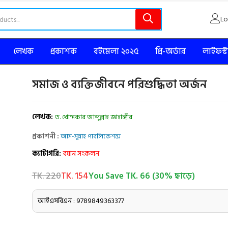
Lo
লেখক
প্রকাশক
বইমেলা ২০২৫
প্রি-অর্ডার
লাইফস্
সমাজ ও ব্যক্তিজীবনে পরিশুদ্ধিতা অর্জন
লেখক:
ড. খোন্দকার আব্দুল্লাহ জাহাঙ্গীর
প্রকাশনী :
আস-সুন্নাহ পাবলিকেশন্স
ক্যাটাগরি:
বয়ান সংকলন
TK. 220
TK. 154
You Save TK. 66 (30% ছাড়ে)
আইএসবিএন : 9789849363377