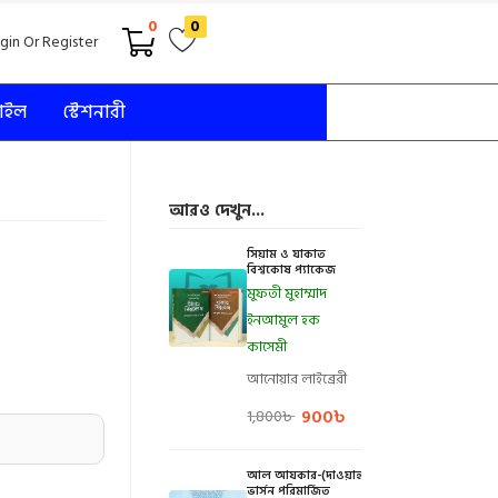
0
0
gin Or Register
টাইল
স্টেশনারী
আরও দেখুন...
সিয়াম ও যাকাত
বিশ্বকোষ প্যাকেজ
মুফতী মুহাম্মাদ
ইনআমুল হক
কাসেমী
আনোয়ার লাইব্রেরী
900
৳
1,800
৳
আল আযকার-(দাওয়াহ
ভার্সন পরিমার্জিত