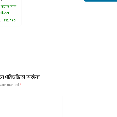
মাদ সালেহ আল
নাজ্জিদ
20
TK. 176
ে পরিশুদ্ধিতা অর্জন”
ds are marked
*