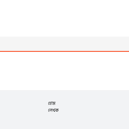
হোম
লেখক