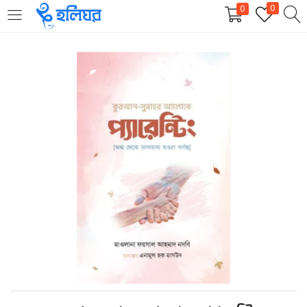
0
0
LOGIN
REGISTER
Enter your username and password to login.
Remember me
Login
Lost password?