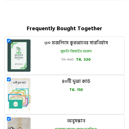
Frequently Bought Together
৩০ মজলিসে কুরআনের সারনির্যাস
মুফতি জিয়াউর রহমান
TK. 460
TK. 330
৪০টি দুআ কার্ড
TK. 110
অনুসন্ধান