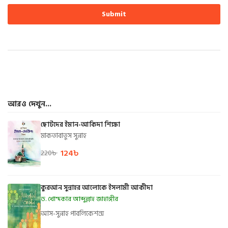
আরও দেখুন...
ছোটদের ইমান-আকিদা শিক্ষা
মাকতাবাতুস সুন্নাহ
124
৳
220
৳
কুরআন সুন্নাহর আলোকে ইসলামী আকীদা
ড. খোন্দকার আব্দুল্লাহ জাহাঙ্গীর
আস-সুন্নাহ পাবলিকেশন্স