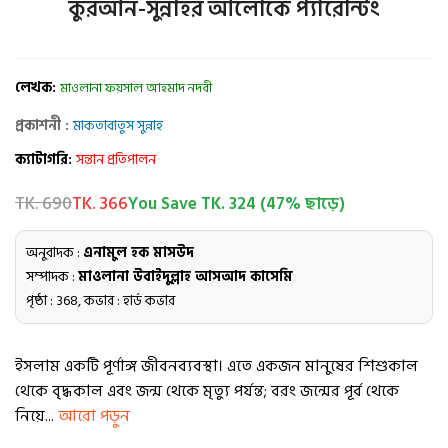
কুরআন-সুন্নাহর আলোকে প্যারেন্টিং
লেখক:
মাওলানা ফয়সাল আহমাদ নদবী
প্রকাশনী :
মাকতাবাতুস সুন্নাহ
ক্যাটাগরি:
সন্তান প্রতিপালন
TK. 690
TK. 366
You Save TK. 324 (47% ছাড়ে)
অনুবাদক :
এনামুল হক মাসউদ
সম্পাদক :
মাওলানা উবাইদুল্লাহ আসআদ কাসেমি
পৃষ্ঠা : 368, কভার : হার্ড কভার
ইসলাম একটি পূর্ণাঙ্গ জীবনব্যবস্থা। এতে একজন মানুষের শিশুকাল
থেকে বৃদ্ধকাল এবং জন্ম থেকে মৃত্যু পর্যন্ত; বরং জন্মের পূর্ব থেকে
নিয়ে...
আরো পড়ুন