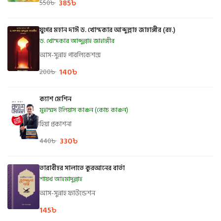
385
৳
550
৳
যুগের মহান দাঈ ড. খোন্দকার আব্দুল্লাহ জাহাঙ্গীর (রহ.)
ড. খোন্দকার আব্দুল্লাহ জাহাঙ্গীর
আস-সুন্নাহ পাবলিকেশন্স
140
৳
200
৳
ক্যাশ মেশিন
মুহাম্মদ ইলিয়াস কাঞ্চন (কোচ কাঞ্চন)
হিয়া প্রকাশনা
330
৳
440
৳
তারাবীহর সালাতে কুরআনের বার্তা
শায়খ আহমাদুল্লাহ
আস-সুন্নাহ ফাউন্ডেশন
145
৳