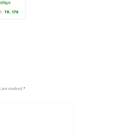
নাজ্জিদ
20
TK. 176
ds are marked
*