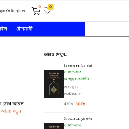
0
0
gin Or Register
টাইল
স্টেশনারী
আরও দেখুন...
ইযহারুল হক (২য় খণ্ড)
ড. খোন্দকার
আব্দুল্লাহ জাহাঙ্গীর
আস-সুন্নাহ
পাবলিকেশন্স
াতে রেখে আমল
301
৳
430
৳
.
আরো পড়ুন
ইযহারুল হক (১ম খণ্ড)
ড. খোন্দকার