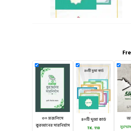
Fr
৩০ মজলিসে
অন
৪০টি দুআ কার্ড
কুরআনের সারনির্যাস
মুহাম্
TK. 110