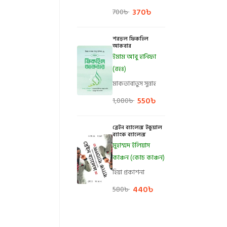
370
৳
700
৳
শরহুল ফিকহিল
আকবার
ইমাম আবু হানিফা
(রহঃ)
মাকতাবাতুস সুন্নাহ
550
৳
1,080
৳
ব্রেইন ব্যালেন্স ইকুয়াল
ব্যাংক ব্যালেন্স
মুহাম্মদ ইলিয়াস
কাঞ্চন (কোচ কাঞ্চন)
হিয়া প্রকাশনা
440
৳
580
৳