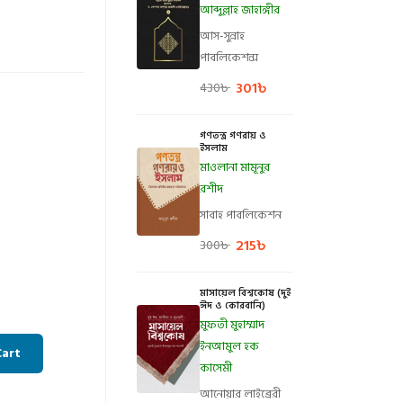
আব্দুল্লাহ জাহাঙ্গীর
আস-সুন্নাহ
পাবলিকেশন্স
301
৳
430
৳
গণতন্ত্র গণরায় ও
ইসলাম
মাওলানা মামূনুর
রশীদ
সাবাহ পাবলিকেশন
215
৳
300
৳
মাসায়েল বিশ্বকোষ (দুই
ঈদ ও কোরবানি)
মুফতী মুহাম্মাদ
ইনআমুল হক
Cart
কাসেমী
আনোয়ার লাইব্রেরী