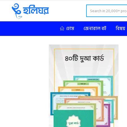
হোম
জেনারাল বই
বিষয়