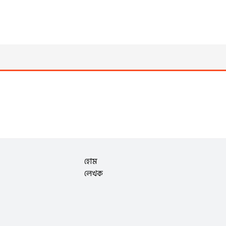
হোম
লেখক