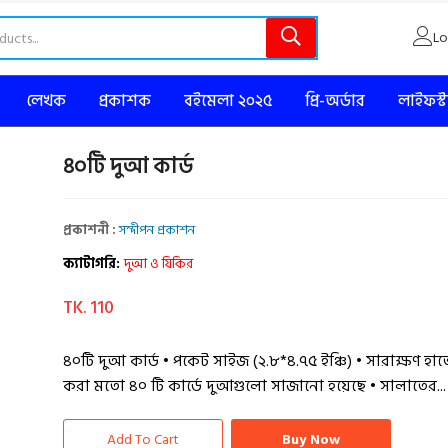
Lo
লেখক
প্রকাশক
বইমেলা ২০২৫
প্রি-অর্ডার
লাইফস্
৪০টি দুআ কার্ড
প্রকাশনী :
সন্দীপন প্রকাশন
ক্যাটাগরি:
দুআ ও যিকির
TK. 110
৪০টি দুআ কার্ড • পকেট সাইজ (২.৮*৪.৭৫ ইঞ্চি) • সারাক্ষণ হ
করা মতো ৪০ টি কার্ডে দুআগুলো সাজানো হয়েছে • সালাতের..
Add To Cart
Buy Now