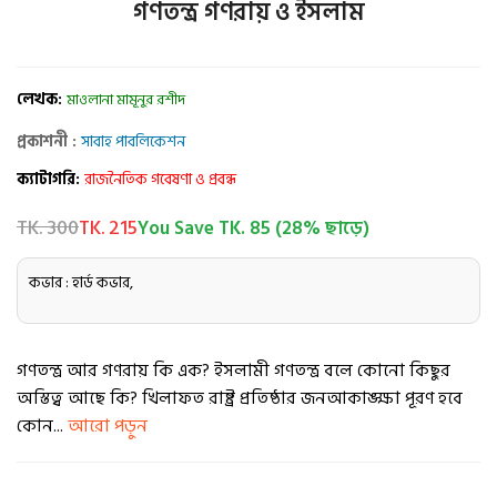
গণতন্ত্র গণরায় ও ইসলাম
লেখক:
মাওলানা মামূনুর রশীদ
প্রকাশনী :
সাবাহ পাবলিকেশন
ক্যাটাগরি:
রাজনৈতিক গবেষণা ও প্রবন্ধ
TK. 300
TK. 215
You Save TK. 85 (28% ছাড়ে)
কভার : হার্ড কভার,
গণতন্ত্র আর গণরায় কি এক? ইসলামী গণতন্ত্র বলে কোনো কিছুর
অস্তিত্ব আছে কি? খিলাফত রাষ্ট্র প্রতিষ্ঠার জনআকাঙ্ক্ষা পূরণ হবে
কোন...
আরো পড়ুন