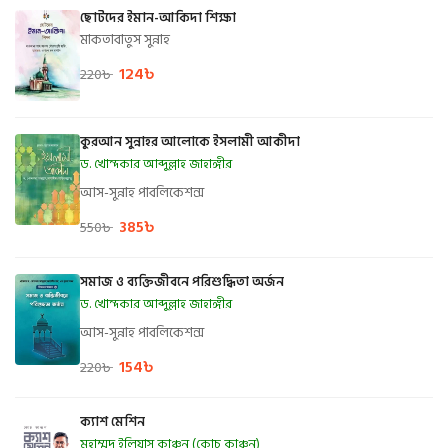
ছোটদের ইমান-আকিদা শিক্ষা
মাকতাবাতুস সুন্নাহ
124
৳
220
৳
কুরআন সুন্নাহর আলোকে ইসলামী আকীদা
ড. খোন্দকার আব্দুল্লাহ জাহাঙ্গীর
আস-সুন্নাহ পাবলিকেশন্স
385
৳
550
৳
সমাজ ও ব্যক্তিজীবনে পরিশুদ্ধিতা অর্জন
ড. খোন্দকার আব্দুল্লাহ জাহাঙ্গীর
আস-সুন্নাহ পাবলিকেশন্স
154
৳
220
৳
ক্যাশ মেশিন
মুহাম্মদ ইলিয়াস কাঞ্চন (কোচ কাঞ্চন)