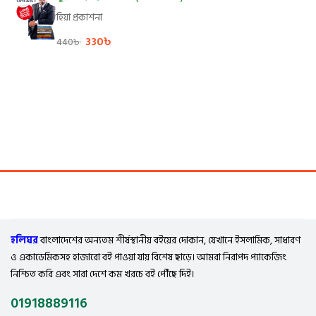
হিয়া প্রকাশনা
330
৳
440
৳
হলিঘর
বাংলাদেশের অন্যতম শীর্ষস্থানীয় বইয়ের দোকান, যেখানে ইসলামিক, সাধারণ
ও একাডেমিকসহ হাজারো বই পাওয়া যায় বিশেষ ছাড়ে। আমরা নিরাপদ প্যাকেজিং
নিশ্চিত করি এবং সারা দেশে কম খরচে বই পৌঁছে দিই।
01918889116