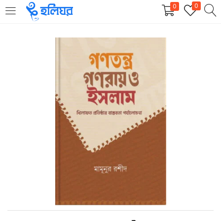
0
0
LOGIN
REGISTER
Enter your username and password to login.
Remember me
Login
Lost password?