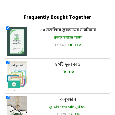
Frequently Bought Together
৩০ মজলিসে কুরআনের সারনির্যাস
মুফতি জিয়াউর রহমান
TK. 460
TK. 330
৪০টি দুআ কার্ড
TK. 110
অনুসন্ধান
মুহাম্মাদ সালেহ আল মুনাজ্জিদ
TK. 220
TK. 176