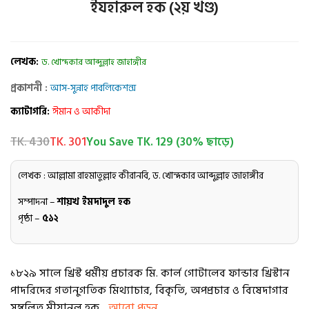
ইযহারুল হক (২য় খণ্ড)
লেখক:
ড. খোন্দকার আব্দুল্লাহ জাহাঙ্গীর
প্রকাশনী :
আস-সুন্নাহ পাবলিকেশন্স
ক্যাটাগরি:
ঈমান ও আকীদা
TK. 430
TK. 301
You Save TK. 129 (30% ছাড়ে)
লেখক : আল্লামা রাহমাতুল্লাহ কীরানবি, ড. খোন্দকার আব্দুল্লাহ জাহাঙ্গীর
সম্পাদনা –
শায়খ ইমদাদুল হক
পৃষ্ঠা –
৫১২
১৮২৯ সালে খ্রিস্ট ধর্মীয় প্রচারক মি. কার্ল গােটালেব ফান্ডার খ্রিস্টান
পাদরিদের গতানুগতিক মিথ্যাচার, বিকৃতি, অপপ্রচার ও বিষেদাগার
সম্বলিত মীযানুল হক...
আরো পড়ুন