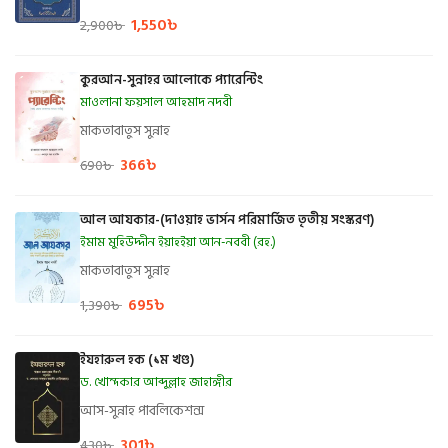
1,550
৳
2,900
৳
কুরআন-সুন্নাহর আলোকে প্যারেন্টিং
মাওলানা ফয়সাল আহমাদ নদবী
মাকতাবাতুস সুন্নাহ
366
৳
690
৳
আল আযকার-(দাওয়াহ ভার্সন পরিমার্জিত তৃতীয় সংস্করণ)
ইমাম মুহিউদ্দীন ইয়াহইয়া আন-নববী (রহ.)
মাকতাবাতুস সুন্নাহ
695
৳
1,390
৳
ইযহারুল হক (১ম খণ্ড)
ড. খোন্দকার আব্দুল্লাহ জাহাঙ্গীর
আস-সুন্নাহ পাবলিকেশন্স
301
৳
430
৳