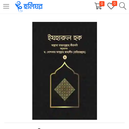
0
0
LOGIN
REGISTER
Enter your username and password to login.
Remember me
Login
Lost password?