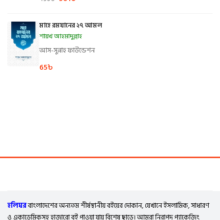
মাহে রমযানের ২৭ আমল
শায়খ আহমাদুল্লাহ
আস-সুন্নাহ ফাউন্ডেশন
65
৳
হলিঘর
বাংলাদেশের অন্যতম শীর্ষস্থানীয় বইয়ের দোকান, যেখানে ইসলামিক, সাধারণ
ও একাডেমিকসহ হাজারো বই পাওয়া যায় বিশেষ ছাড়ে। আমরা নিরাপদ প্যাকেজিং