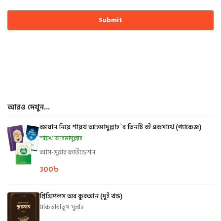
আরও দেখুন...
রমযান নিয়ে শায়খ আহমাদুল্লাহ`র তিনটি বই একসাথে (প্যাকেজ)
শায়খ আহমাদুল্লাহ
আস-সুন্নাহ ফাউন্ডেশন
300
৳
প্রিন্সিপলস অব কুরআন (দুই খন্ড)
মাকতাবাতুস সুন্নাহ