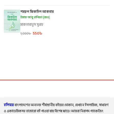
শরহুল ফিকহিল আকবার
ইমাম আবু হানিফা (রহঃ)
মাকতাবাতুস সুন্নাহ
550
৳
1,080
৳
হলিঘর
বাংলাদেশের অন্যতম শীর্ষস্থানীয় বইয়ের দোকান, যেখানে ইসলামিক, সাধারণ
ও একাডেমিকসহ হাজারো বই পাওয়া যায় বিশেষ ছাড়ে। আমরা নিরাপদ প্যাকেজিং