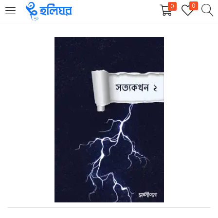
0
0
LOGIN
REGISTER
Enter your username and password to login.
Remember me
Login
Lost password?