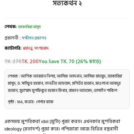
সত্যকথন ২
লেখক:
জাকারিয়া মাসুদ
প্রকাশনী :
সন্দীপন প্রকাশন
ক্যাটাগরি:
ধর্মতত্ত্ব, সংশয়বাদ
TK. 270
TK. 200
You Save TK. 70 (26% ছাড়ে)
লেখক : আশিক আরমান নিলয়, আসিফ আদনান, আসিফ মাহমুদ, জাকারিয়া
মাসুদ, ড. সাইফুর রহমান, তানভীর আহমেদ, মশিউর রহমান, মাওলানা আবদুর
রহমান, মুহাম্মাদ মুশফিকুর রহমান মিনার, রাফান আহমেদ, হোসাইন শাকিল
পৃষ্ঠা : 164, কভার : পেপার ব্যাক
একসময় মুশরিকরা idol (মূর্তি) পূজা করত। এখনকার মুশরিকরা
ideology (মতাদর্শ) পূজা করে। পশ্চিমারা আজ বিভিন্ন বস্তুবাদী