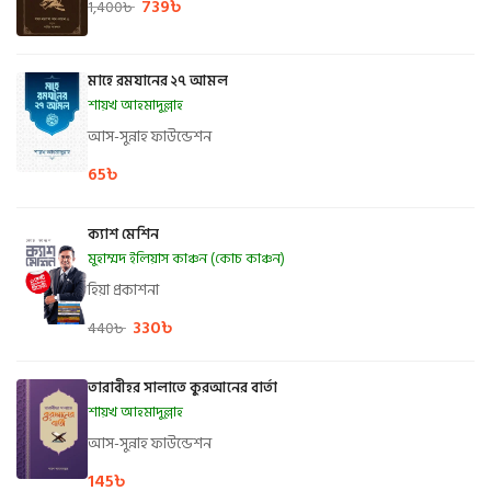
739
৳
1,400
৳
মাহে রমযানের ২৭ আমল
শায়খ আহমাদুল্লাহ
আস-সুন্নাহ ফাউন্ডেশন
65
৳
ক্যাশ মেশিন
মুহাম্মদ ইলিয়াস কাঞ্চন (কোচ কাঞ্চন)
হিয়া প্রকাশনা
330
৳
440
৳
তারাবীহর সালাতে কুরআনের বার্তা
শায়খ আহমাদুল্লাহ
আস-সুন্নাহ ফাউন্ডেশন
145
৳