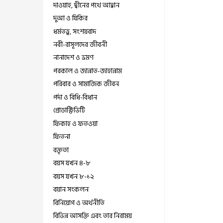
দাওয়াহ, দ্বীনের পথে আহ্বান
দুআ ও যিকির
ধর্মতত্ত্ব, সংশয়বাদ
নবী-রাসূলদের জীবনী
নানাদেশ ও ভ্রমণ
পরকাল ও জান্নাত-জাহান্নাম
পরিবার ও সামাজিক জীবন
পর্দা ও বিধি-বিধান
প্রোডাক্টিভিটি
ফিকাহ ও ফতওয়া
ফিতনা
বক্তৃতা
বয়স যখন ৪-৮
বয়স যখন ৮-১২
বয়ান সংকলন
বিনিয়োগ ও অর্থনীতি
বিভিন্ন আসক্তি এবং তার নিরাময়