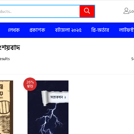
Lo
লেখক
প্রকাশক
বইমেলা ২০২৫
প্রি-অর্ডার
লাইফস্
, সংশয়বাদ
esults
S
26%
ছাড়