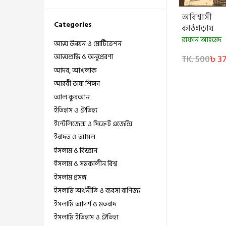
অবিশ্বাসী
Categories
কাঠগড়ায়
রাফান আহমেদ
আত্ম উন্নয়ন ও মোটিভেশন
আত্মশুদ্ধি ও অনুপ্রেরণা
TK. 500
৳ 3
আদব, আখলাক
আরবী ভাষা শিক্ষা
আল কুরআন
ইতিহাস ও ঐতিহ্য
ইন্টেলিজেন্স ও সিক্রেট এজেন্সি
ইবাদত ও আমল
ইসলাম ও বিজ্ঞান
ইসলাম ও সমকালীন বিশ্ব
ইসলাম প্রসঙ্গ
ইসলামি অর্থনীতি ও ব্যবসা বাণিজ্য
ইসলামি আদর্শ ও মতবাদ
ইসলামি ইতিহাস ও ঐতিহ্য