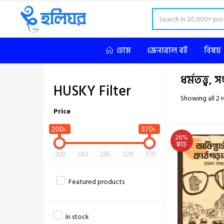
হোম
জেনারাল বই
বিষয়
ধর্মতত্ত্ব
HUSKY Filter
Showing all 2 r
Price
200৳
370৳
26%
ছাড়
200
243
285
328
370
Featured products
In stock