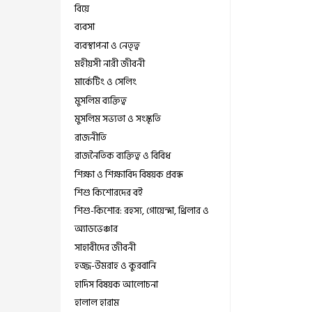
বিয়ে
ব্যবসা
ব্যবস্থাপনা ও নেতৃত্ব
মহীয়সী নারী জীবনী
মার্কেটিং ও সেলিং
মুসলিম ব্যক্তিত্ব
মুসলিম সভ্যতা ও সংস্কৃতি
রাজনীতি
রাজনৈতিক ব্যক্তিত্ব ও বিবিধ
শিক্ষা ও শিক্ষাবিদ বিষয়ক প্রবন্ধ
শিশু কিশোরদের বই
শিশু-কিশোর: রহস্য, গোয়েন্দা, থ্রিলার ও
অ্যাডভেঞ্চার
সাহাবীদের জীবনী
হজ্জ-উমরাহ ও কুরবানি
হাদিস বিষয়ক আলোচনা
হালাল হারাম