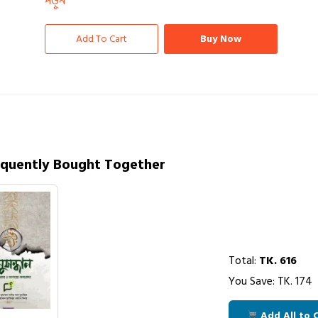
পড়ুন
Add To Cart
Buy Now
equently Bought Together
Total:
TK.
616
You Save: TK.
174
Add All to 