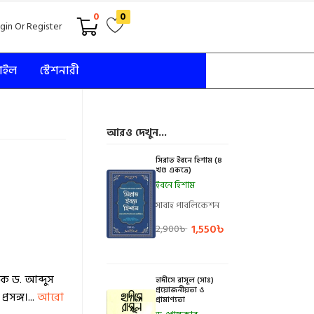
0
0
gin Or Register
টাইল
স্টেশনারী
আরও দেখুন...
সিরাত ইবনে হিশাম (৪
খণ্ড একত্রে)
ইবনে হিশাম
সাবাহ পাবলিকেশন
1,550
৳
2,900
৳
ষক ড. আব্দুস
হাদীসে রাসূল (সাঃ)
প্রয়োজনীয়তা ও
সঙ্গ।...
আরো
প্রামাণ্যতা