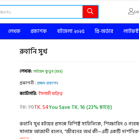
Lo
লেখক
প্রকাশক
বইমেলা ২০২৫
প্রি-অর্ডার
লাইফস্
রুহানি সুখ
লেখক:
সাইয়েদ কুতুব (রহঃ)
প্রকাশনী :
প্রচ্ছদ প্রকাশন
ক্যাটাগরি:
ইসলামী ব্যক্তিত্ব
TK. 70
TK. 54
You Save TK. 16 (23% ছাড়ে)
রুহানি সুখ বইয়ের প্রসঙ্গে বিশিষ্ট সাহিত্যিক, শিক্ষাবিদ ও গবে
সালাম আজাদী বলেন, “জীবনের অর্থ কী—এটি একটি দার্শনিক প্র