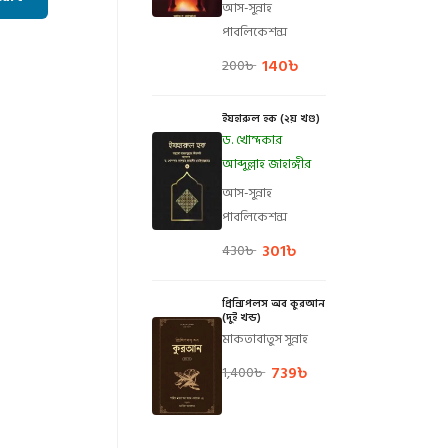
আস-সুন্নাহ
পাবলিকেশন্স
140
৳
200
৳
ইযহারুল হক (২য় খণ্ড)
ড. খোন্দকার
আব্দুল্লাহ জাহাঙ্গীর
আস-সুন্নাহ
পাবলিকেশন্স
301
৳
430
৳
প্রিন্সিপলস অব কুরআন
(দুই খন্ড)
মাকতাবাতুস সুন্নাহ
739
৳
1,400
৳