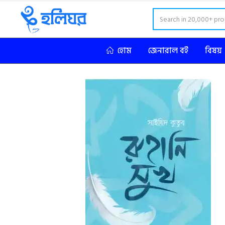
হোম
জেনারাল বই
বিষয়