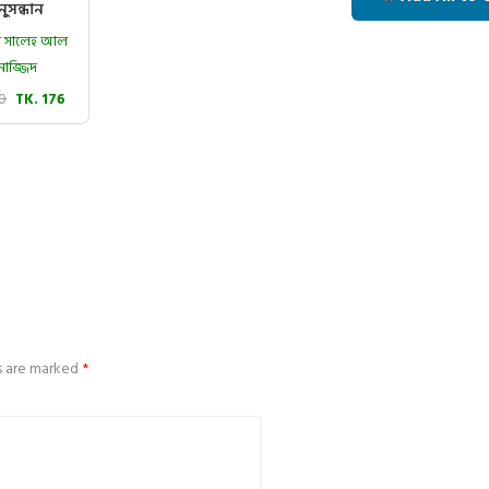
ুসন্ধান
মাদ সালেহ আল
নাজ্জিদ
20
TK. 176
ds are marked
*