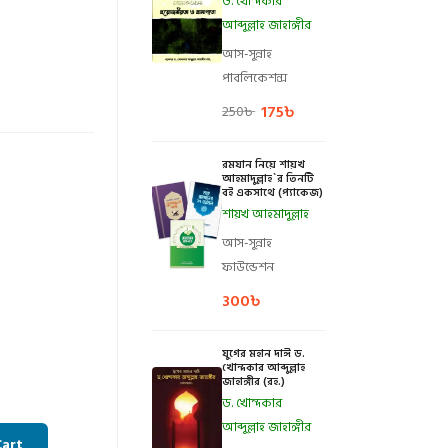
ড. খোন্দকার
আব্দুল্লাহ জাহাঙ্গীর
আস-সুন্নাহ
পাবলিকেশন্স
175
৳
250
৳
রমযান নিয়ে শায়খ
আহমাদুল্লাহ`র তিনটি
বই একসাথে (প্যাকেজ)
শায়খ আহমাদুল্লাহ
আস-সুন্নাহ
ফাউন্ডেশন
300
৳
যুগের মহান দাঈ ড.
খোন্দকার আব্দুল্লাহ
জাহাঙ্গীর (রহ.)
ড. খোন্দকার
আব্দুল্লাহ জাহাঙ্গীর
Cart