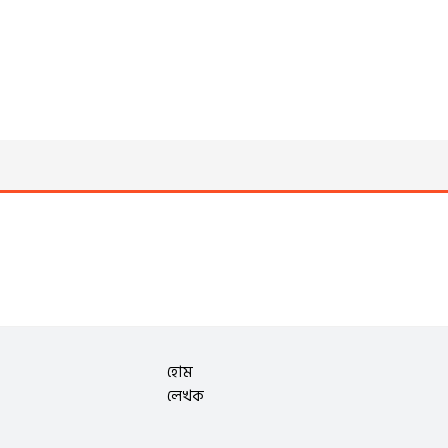
হোম
লেখক