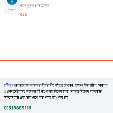
আস-সুন্নাহ ফাউন্ডেশন
65
৳
হলিঘর
বাংলাদেশের অন্যতম শীর্ষস্থানীয় বইয়ের দোকান, যেখানে ইসলামিক, সাধারণ
ও একাডেমিকসহ হাজারো বই পাওয়া যায় বিশেষ ছাড়ে। আমরা নিরাপদ প্যাকেজিং
নিশ্চিত করি এবং সারা দেশে কম খরচে বই পৌঁছে দিই।
01918889116