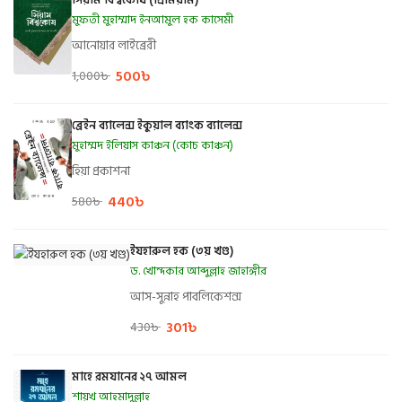
মুফতী মুহাম্মাদ ইনআমুল হক কাসেমী
আনোয়ার লাইব্রেরী
500
৳
1,000
৳
ব্রেইন ব্যালেন্স ইকুয়াল ব্যাংক ব্যালেন্স
মুহাম্মদ ইলিয়াস কাঞ্চন (কোচ কাঞ্চন)
হিয়া প্রকাশনা
440
৳
580
৳
ইযহারুল হক (৩য় খণ্ড)
ড. খোন্দকার আব্দুল্লাহ জাহাঙ্গীর
আস-সুন্নাহ পাবলিকেশন্স
301
৳
430
৳
মাহে রমযানের ২৭ আমল
শায়খ আহমাদুল্লাহ