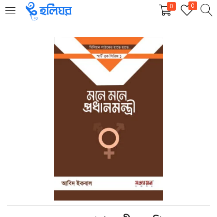
0
0
LOGIN
REGISTER
Enter your username and password to login.
Remember me
Login
Lost password?