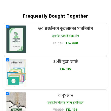
Frequently Bought Together
৩০ মজলিসে কুরআনের সারনির্যাস
মুফতি জিয়াউর রহমান
TK. 460
TK. 330
৪০টি দুআ কার্ড
TK. 110
অনুসন্ধান
মুহাম্মাদ সালেহ আল মুনাজ্জিদ
TK. 220
TK. 176