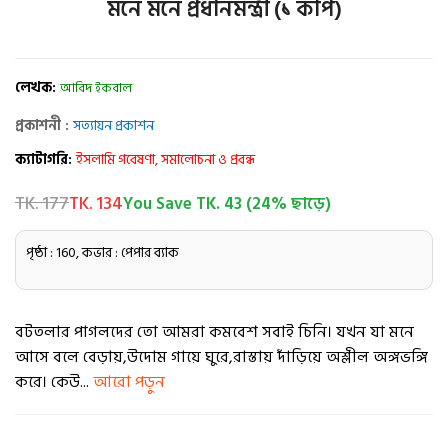
মনে মনে প্রধানমন্ত্রী (১ কপি)
লেখক:
আবিদ ইকবাল
প্রকাশনী :
সত্যায়ন প্রকাশন
ক্যাটাগরি:
ইসলামি গবেষণা, সমালোচনা ও প্রবন্ধ
TK. 177
TK. 134
You Save TK. 43 (24% ছাড়ে)
পৃষ্ঠা : 160, কভার : পেপার ব্যাক
বটতলার পাগলদের তো আমরা কমবেশ সবাই চিনি। যখন যা মনে
আসে বলে বেড়ায়,উদোম গায়ে ঘুরে,রাস্তায় দাঁড়িয়ে অশ্লীল অঙ্গভঙ্গি
করে। কেউ...
আরো পড়ুন