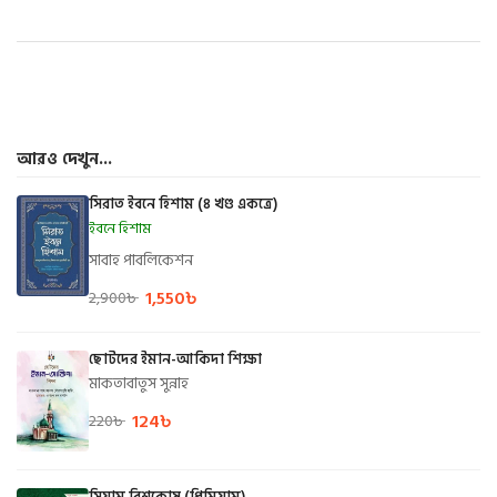
আরও দেখুন...
সিরাত ইবনে হিশাম (৪ খণ্ড একত্রে)
ইবনে হিশাম
সাবাহ পাবলিকেশন
1,550
৳
2,900
৳
ছোটদের ইমান-আকিদা শিক্ষা
মাকতাবাতুস সুন্নাহ
124
৳
220
৳
সিয়াম বিশ্বকোষ (প্রিমিয়াম)