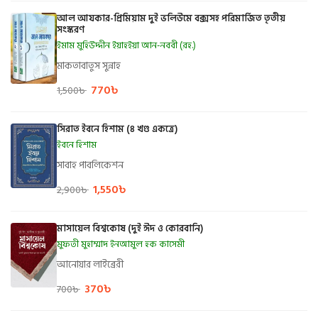
আল আযকার-প্রিমিয়াম দুই ভলিউমে বক্সসহ পরিমার্জিত তৃতীয়
সংস্করণ
ইমাম মুহিউদ্দীন ইয়াহইয়া আন-নববী (রহ.)
মাকতাবাতুস সুন্নাহ
770
৳
1,500
৳
সিরাত ইবনে হিশাম (৪ খণ্ড একত্রে)
ইবনে হিশাম
সাবাহ পাবলিকেশন
1,550
৳
2,900
৳
মাসায়েল বিশ্বকোষ (দুই ঈদ ও কোরবানি)
মুফতী মুহাম্মাদ ইনআমুল হক কাসেমী
আনোয়ার লাইব্রেরী
370
৳
700
৳