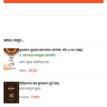
আরও দেখুন...
কুরআন-সুন্নাহর আলোকে পোশাক, পর্দা ও দেহ-সজ্জা
ড. খোন্দকার আব্দুল্লাহ জাহাঙ্গীর
আস-সুন্নাহ পাবলিকেশন্স
252
৳
360
৳
প্রিন্সিপলস অব কুরআন (দুই খন্ড)
মাকতাবাতুস সুন্নাহ
739
৳
1,400
৳