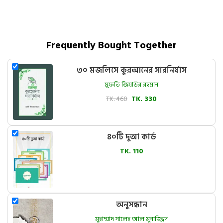
Frequently Bought Together
৩০ মজলিসে কুরআনের সারনির্যাস
মুফতি জিয়াউর রহমান
TK. 460
TK. 330
৪০টি দুআ কার্ড
TK. 110
অনুসন্ধান
মুহাম্মাদ সালেহ আল মুনাজ্জিদ