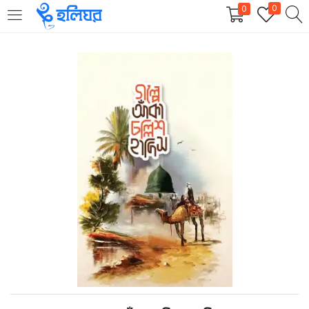
0
0
LOGIN
REGISTER
Enter your username and password to login.
Remember me
Login
Lost password?