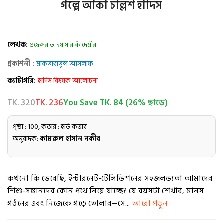
গল্পে আঁকা চল্লিশ হাদিস
লেখক:
প্রফেসর ড. ইয়াসার কাঁদেমীর
প্রকাশনী :
মাকতাবাতুল আসলাফ
ক্যাটাগরি:
হাদিস বিষয়ক আলোচনা
TK. 320
TK. 236
You Save TK. 84 (26% ছাড়ে)
পৃষ্ঠা : 100, কভার : হার্ড কভার
অনুবাদক:
কামরুল হাসান নকীব
কখনো কি ভেবেছি, ইন্টারনেট-টেলিভিশনের সহজলভ্যতা আমাদের
শিশু-সন্তানদের কোন পথে নিয়ে যাচ্ছে? যে বয়সটা শেখার, মানস
গঠনের এবং নিজেকে গড়ে তোলার—সে...
আরো পড়ুন