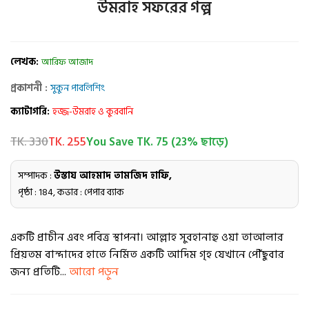
উমরাহ সফরের গল্প
লেখক:
আরিফ আজাদ
প্রকাশনী :
সুকুন পাবলিশিং
ক্যাটাগরি:
হজ্জ-উমরাহ ও কুরবানি
TK. 330
TK. 255
You Save TK. 75 (23% ছাড়ে)
সম্পাদক :
উস্তায আহমাদ তামজিদ হাফি,
পৃষ্ঠা : 184, কভার : পেপার ব্যাক
একটি প্রাচীন এবং পবিত্র স্থাপনা। আল্লাহ সুবহানাহু ওয়া তাআলার
প্রিয়তম বান্দাদের হাতে নির্মিত একটি আদিম গৃহ যেখানে পৌঁছুবার
জন্য প্রতিটি...
আরো পড়ুন