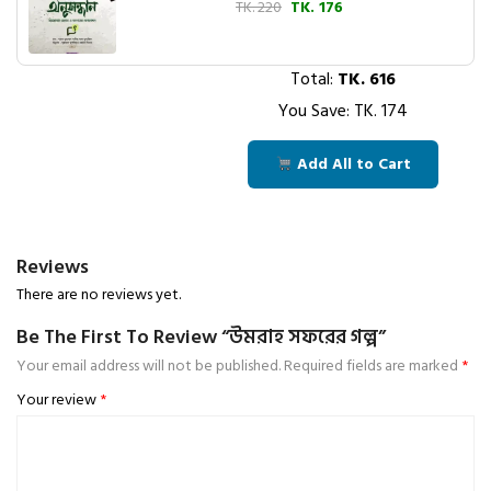
TK. 220
TK. 176
Total:
TK.
616
You Save: TK.
174
Add All to Cart
Reviews
There are no reviews yet.
Be The First To Review “উমরাহ সফরের গল্প”
Your email address will not be published.
Required fields are marked
*
Your review
*