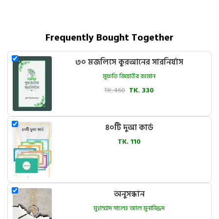
Frequently Bought Together
৩০ মজলিসে কুরআনের সারনির্যাস
মুফতি জিয়াউর রহমান
TK. 460
TK. 330
৪০টি দুআ কার্ড
TK. 110
অনুসন্ধান
মুহাম্মাদ সালেহ আল মুনাজ্জিদ