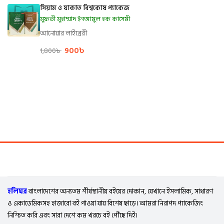
সিয়াম ও যাকাত বিশ্বকোষ প্যাকেজ
মুফতী মুহাম্মাদ ইনআমুল হক কাসেমী
আনোয়ার লাইব্রেরী
900
৳
1,800
৳
হলিঘর
বাংলাদেশের অন্যতম শীর্ষস্থানীয় বইয়ের দোকান, যেখানে ইসলামিক, সাধারণ
ও একাডেমিকসহ হাজারো বই পাওয়া যায় বিশেষ ছাড়ে। আমরা নিরাপদ প্যাকেজিং
নিশ্চিত করি এবং সারা দেশে কম খরচে বই পৌঁছে দিই।