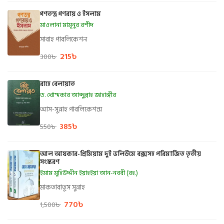
গণতন্ত্র গণরায় ও ইসলাম
মাওলানা মামূনুর রশীদ
সাবাহ পাবলিকেশন
215
৳
300
৳
রাহে বেলায়াত
ড. খোন্দকার আব্দুল্লাহ জাহাঙ্গীর
আস-সুন্নাহ পাবলিকেশন্স
385
৳
550
৳
আল আযকার-প্রিমিয়াম দুই ভলিউমে বক্সসহ পরিমার্জিত তৃতীয়
সংস্করণ
ইমাম মুহিউদ্দীন ইয়াহইয়া আন-নববী (রহ.)
মাকতাবাতুস সুন্নাহ
770
৳
1,500
৳