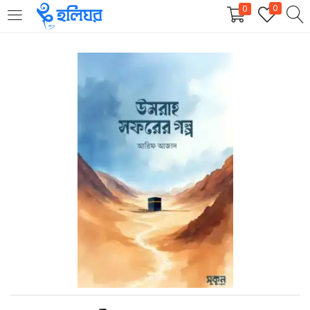
0
0
LOGIN
REGISTER
Enter your username and password to login.
Remember me
Login
Lost password?