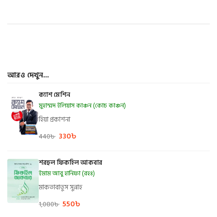
আরও দেখুন...
ক্যাশ মেশিন
মুহাম্মদ ইলিয়াস কাঞ্চন (কোচ কাঞ্চন)
হিয়া প্রকাশনা
330
৳
440
৳
শরহুল ফিকহিল আকবার
ইমাম আবু হানিফা (রহঃ)
মাকতাবাতুস সুন্নাহ
550
৳
1,080
৳