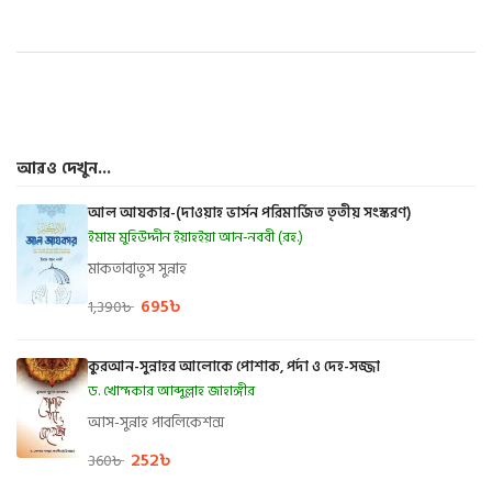
আরও দেখুন...
আল আযকার-(দাওয়াহ ভার্সন পরিমার্জিত তৃতীয় সংস্করণ)
ইমাম মুহিউদ্দীন ইয়াহইয়া আন-নববী (রহ.)
মাকতাবাতুস সুন্নাহ
695
৳
1,390
৳
কুরআন-সুন্নাহর আলোকে পোশাক, পর্দা ও দেহ-সজ্জা
ড. খোন্দকার আব্দুল্লাহ জাহাঙ্গীর
আস-সুন্নাহ পাবলিকেশন্স
252
৳
360
৳