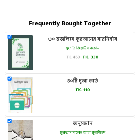
Frequently Bought Together
৩০ মজলিসে কুরআনের সারনির্যাস
মুফতি জিয়াউর রহমান
TK. 460
TK. 330
৪০টি দুআ কার্ড
TK. 110
অনুসন্ধান
মুহাম্মাদ সালেহ আল মুনাজ্জিদ