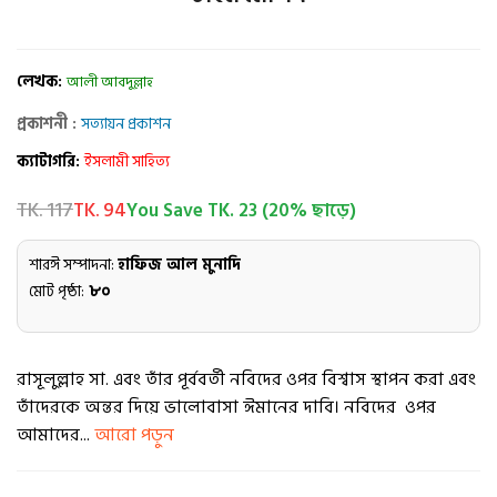
লেখক:
আলী আবদুল্লাহ
প্রকাশনী :
সত্যায়ন প্রকাশন
ক্যাটাগরি:
ইসলামী সাহিত্য
TK. 117
TK. 94
You Save TK. 23 (20% ছাড়ে)
শারঈ সম্পাদনা:
হাফিজ আল মুনাদি
মোট পৃষ্ঠা:
৮০
রাসূলুল্লাহ সা. এবং তাঁর পূর্ববর্তী নবিদের ওপর বিশ্বাস স্থাপন করা এবং
তাঁদেরকে অন্তর দিয়ে ভালোবাসা ঈমানের দাবি। নবিদের ওপর
আমাদের...
আরো পড়ুন