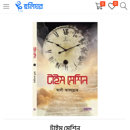
0
0
LOGIN
REGISTER
Enter your username and password to login.
Remember me
Login
Lost password?
টাইম মেশিন