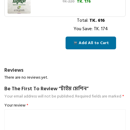
TK. 220
TK. 176
Total:
TK.
616
You Save: TK.
174
Add All to Cart
Reviews
There are no reviews yet.
Be The First To Review “টাইম মেশিন”
Your email address will not be published.
Required fields are marked
*
Your review
*