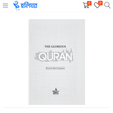
0
0
LOGIN
REGISTER
Enter your username and password to login.
Remember me
Login
Lost password?