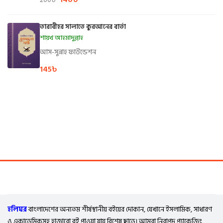
তারাবীহর সালাতে কুরআনের বার্তা
শায়খ আহমাদুল্লাহ
আস-সুন্নাহ ফাউন্ডেশন
145
৳
হলিঘর
বাংলাদেশের অন্যতম শীর্ষস্থানীয় বইয়ের দোকান, যেখানে ইসলামিক, সাধারণ
ও একাডেমিকসহ হাজারো বই পাওয়া যায় বিশেষ ছাড়ে। আমরা নিরাপদ প্যাকেজিং