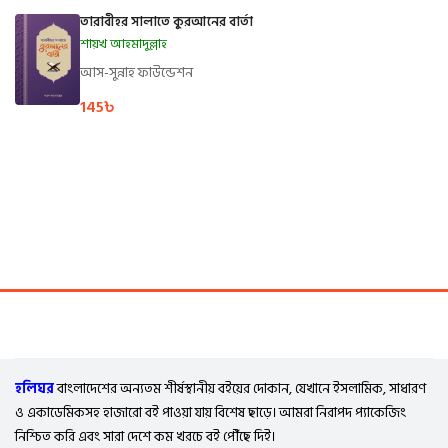
তারাবীহর সালাতে কুরআনের বার্তা
শায়খ আহমাদুল্লাহ
আস-সুন্নাহ ফাউন্ডেশন
145
৳
হলিঘর
বাংলাদেশের অন্যতম শীর্ষস্থানীয় বইয়ের দোকান, যেখানে ইসলামিক, সাধারণ
ও একাডেমিকসহ হাজারো বই পাওয়া যায় বিশেষ ছাড়ে। আমরা নিরাপদ প্যাকেজিং
নিশ্চিত করি এবং সারা দেশে কম খরচে বই পৌঁছে দিই।