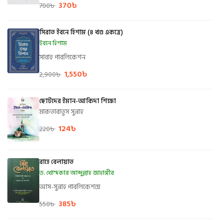
370
৳
700
৳
সিরাত ইবনে হিশাম (৪ খণ্ড একত্রে)
ইবনে হিশাম
সাবাহ পাবলিকেশন
1,550
৳
2,900
৳
ছোটদের ইমান-আকিদা শিক্ষা
মাকতাবাতুস সুন্নাহ
124
৳
220
৳
রাহে বেলায়াত
ড. খোন্দকার আব্দুল্লাহ জাহাঙ্গীর
আস-সুন্নাহ পাবলিকেশন্স
385
৳
550
৳