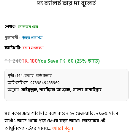
দ্য ব্যালট অর দ্য বুলেট
লেখক:
ম্যালকম এক্স
প্রকাশনী :
প্রচ্ছদ প্রকাশন
ক্যাটাগরি:
বয়ান সংকলন
TK. 240
TK. 180
You Save TK. 60 (25% ছাড়ে)
পৃষ্ঠা : 144, কভার : হার্ড কভার
আইএসবিএন : 9789849435969
অনুবাদ :
সাইফুল্লাহ, শাহরিয়ার জাওয়াদ, সালেহ সানাউল্লাহ
ম্যালকম এক্স শাহাদাত বরণ করেন ২১ ফেব্রুয়ারি, ১৯৬৫ সালে।
অর্থাৎ আজ থেকে প্রায় পঞ্চান্ন বছর আগে। আজকের এই
আধুনিকতা-উত্তর সময়ে...
আরো পড়ুন