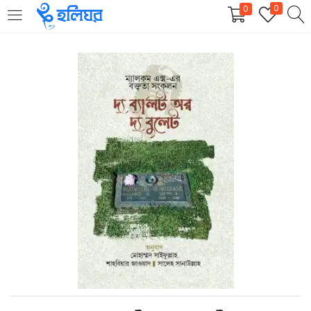
0
0
LOGIN
REGISTER
Enter your username and password to login.
Remember me
Login
Lost password?