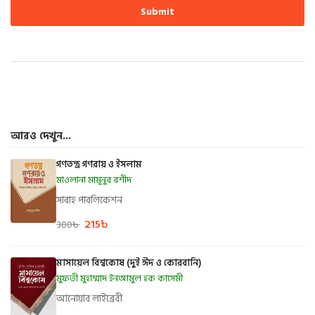
আরও দেখুন...
গণতন্ত্র গণরায় ও ইসলাম
মাওলানা মামূনুর রশীদ
সাবাহ পাবলিকেশন
215
৳
300
৳
মাসায়েল বিশ্বকোষ (দুই ঈদ ও কোরবানি)
মুফতী মুহাম্মাদ ইনআমুল হক কাসেমী
আনোয়ার লাইব্রেরী