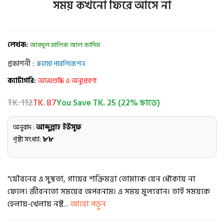
সময় কখনো ফিরে আসে না
লেখক:
আবদুল মালিক আল কাসিম
প্রকাশনী :
রুহামা পাবলিকেশন
ক্যাটাগরি:
আত্মশুদ্ধি ও অনুপ্রেরণা
TK. 112
TK. 87
You Save TK. 25 (22% ছাড়ে)
অনুবাদ :
আব্দুল্লাহ ইউসুফ
পৃষ্টা সংখ্যা:
৮৮
“যৌবনের এ সুস্থতা, গায়ের শক্তিমত্তা তোমাকে যেন ধোঁকায় না
ফেলে। জীবনতো সময়ের অপরনাম। এ সময় মূল্যবান। তাই সময়কে
হেলায়-খেলায় নষ্ট...
আরো পড়ুন