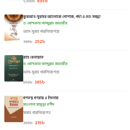
695
৳
1,390
৳
কুরআন-সুন্নাহর আলোকে পোশাক, পর্দা ও দেহ-সজ্জা
ড. খোন্দকার আব্দুল্লাহ জাহাঙ্গীর
আস-সুন্নাহ পাবলিকেশন্স
252
৳
360
৳
রাহে বেলায়াত
ড. খোন্দকার আব্দুল্লাহ জাহাঙ্গীর
আস-সুন্নাহ পাবলিকেশন্স
385
৳
550
৳
গণতন্ত্র গণরায় ও ইসলাম
মাওলানা মামূনুর রশীদ
সাবাহ পাবলিকেশন
215
৳
300
৳