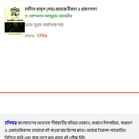
হাদীসে রাসূল (সাঃ) প্রয়োজনীয়তা ও প্রামাণ্যতা
ড. খোন্দকার আব্দুল্লাহ জাহাঙ্গীর
আস-সুন্নাহ পাবলিকেশন্স
175
৳
250
৳
হলিঘর
বাংলাদেশের অন্যতম শীর্ষস্থানীয় বইয়ের দোকান, যেখানে ইসলামিক, সাধারণ
ও একাডেমিকসহ হাজারো বই পাওয়া যায় বিশেষ ছাড়ে। আমরা নিরাপদ প্যাকেজিং
নিশ্চিত করি এবং সারা দেশে কম খরচে বই পৌঁছে দিই।