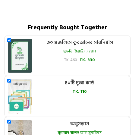
Frequently Bought Together
৩০ মজলিসে কুরআনের সারনির্যাস
মুফতি জিয়াউর রহমান
TK. 460
TK. 330
৪০টি দুআ কার্ড
TK. 110
অনুসন্ধান
মুহাম্মাদ সালেহ আল মুনাজ্জিদ