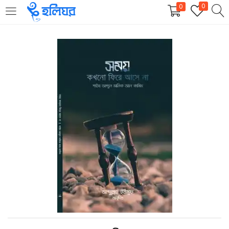
0
0
LOGIN
REGISTER
Enter your username and password to login.
Remember me
Login
Lost password?