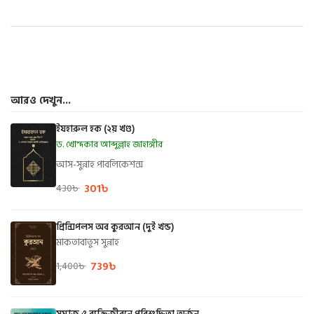
আরও দেখুন...
ইযহারুল হক (২য় খণ্ড)
ড. খোন্দকার আব্দুল্লাহ জাহাঙ্গীর
আস-সুন্নাহ পাবলিকেশন্স
301
৳
430
৳
প্রিন্সিপলস অব কুরআন (দুই খন্ড)
মাকতাবাতুস সুন্নাহ
739
৳
1,400
৳
সমাজ ও ব্যক্তিজীবনে পরিশুদ্ধিতা অর্জন