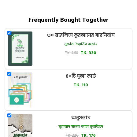
Frequently Bought Together
৩০ মজলিসে কুরআনের সারনির্যাস
মুফতি জিয়াউর রহমান
TK. 460
TK. 330
৪০টি দুআ কার্ড
TK. 110
অনুসন্ধান
মুহাম্মাদ সালেহ আল মুনাজ্জিদ
TK. 220
TK. 176