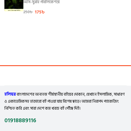
আস-সুন্নাহ পাবলিকেশন্স
175
৳
250
৳
হলিঘর
বাংলাদেশের অন্যতম শীর্ষস্থানীয় বইয়ের দোকান, যেখানে ইসলামিক, সাধারণ
ও একাডেমিকসহ হাজারো বই পাওয়া যায় বিশেষ ছাড়ে। আমরা নিরাপদ প্যাকেজিং
নিশ্চিত করি এবং সারা দেশে কম খরচে বই পৌঁছে দিই।
01918889116