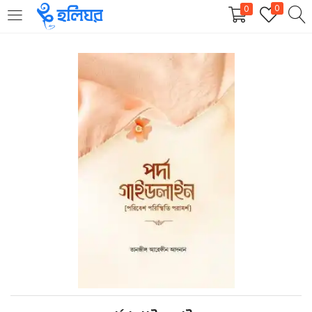
0
0
LOGIN
REGISTER
Enter your username and password to login.
Remember me
Login
Lost password?