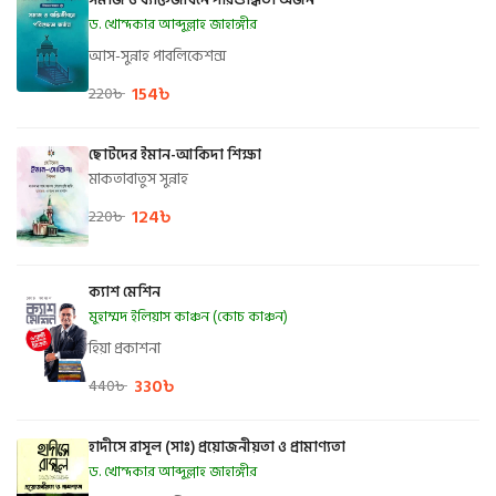
ড. খোন্দকার আব্দুল্লাহ জাহাঙ্গীর
আস-সুন্নাহ পাবলিকেশন্স
154
৳
220
৳
ছোটদের ইমান-আকিদা শিক্ষা
মাকতাবাতুস সুন্নাহ
124
৳
220
৳
ক্যাশ মেশিন
মুহাম্মদ ইলিয়াস কাঞ্চন (কোচ কাঞ্চন)
হিয়া প্রকাশনা
330
৳
440
৳
হাদীসে রাসূল (সাঃ) প্রয়োজনীয়তা ও প্রামাণ্যতা
ড. খোন্দকার আব্দুল্লাহ জাহাঙ্গীর