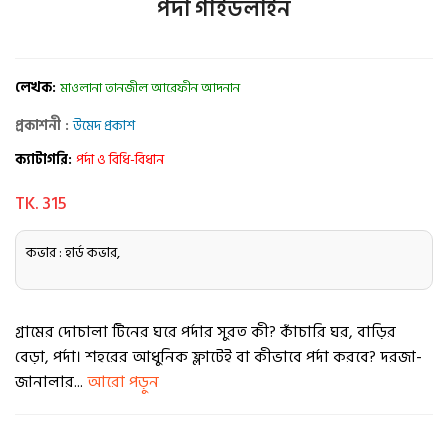
পর্দা গাইডলাইন
লেখক:
মাওলানা তানজীল আরেফীন আদনান
প্রকাশনী :
উমেদ প্রকাশ
ক্যাটাগরি:
পর্দা ও বিধি-বিধান
TK. 315
কভার : হার্ড কভার,
গ্রামের দোচালা টিনের ঘরে পর্দার সুরত কী? কাঁচারি ঘর, বাড়ির
বেড়া, পর্দা। শহরের আধুনিক ফ্লাটেই বা কীভাবে পর্দা করবে? দরজা-
জানালার...
আরো পড়ুন