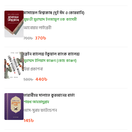
মাসায়েল বিশ্বকোষ (দুই ঈদ ও কোরবানি)
মুফতী মুহাম্মাদ ইনআমুল হক কাসেমী
আনোয়ার লাইব্রেরী
370
৳
700
৳
ব্রেইন ব্যালেন্স ইকুয়াল ব্যাংক ব্যালেন্স
মুহাম্মদ ইলিয়াস কাঞ্চন (কোচ কাঞ্চন)
হিয়া প্রকাশনা
440
৳
580
৳
তারাবীহর সালাতে কুরআনের বার্তা
শায়খ আহমাদুল্লাহ
আস-সুন্নাহ ফাউন্ডেশন
145
৳