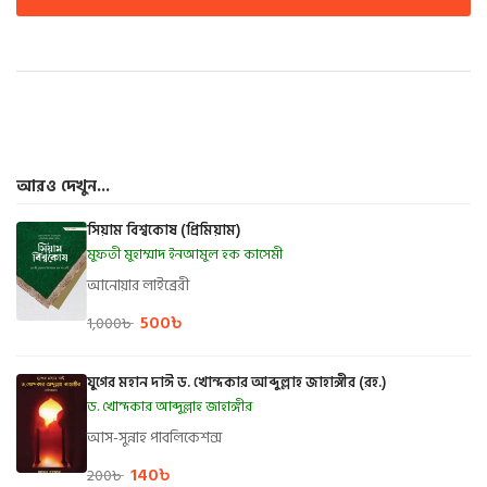
আরও দেখুন...
সিয়াম বিশ্বকোষ (প্রিমিয়াম)
মুফতী মুহাম্মাদ ইনআমুল হক কাসেমী
আনোয়ার লাইব্রেরী
500
৳
1,000
৳
যুগের মহান দাঈ ড. খোন্দকার আব্দুল্লাহ জাহাঙ্গীর (রহ.)
ড. খোন্দকার আব্দুল্লাহ জাহাঙ্গীর
আস-সুন্নাহ পাবলিকেশন্স
140
৳
200
৳