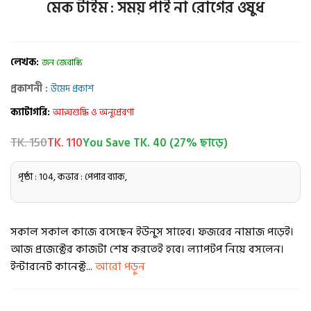
মেক টাইম : সময় পাই না রোগের ওষুধ
লেখক:
জন জেরাস্কি
প্রকাশনী :
উমেদ প্রকাশ
ক্যাটাগরি:
আত্মশুদ্ধি ও অনুপ্রেরণা
TK. 150
TK. 110
You Save TK. 40 (27% ছাড়ে)
পৃষ্ঠা : 104, কভার : পেপার ব্যাক,
সকাল সকাল কাজে বসেছেন ইউনুস সাহেব। ফজরের নামাজ পড়েই।
আজ প্রজেক্টের কাজটা শেষ করতেই হবে। ল্যাপটপ নিয়ে বসলেন।
ইন্টারনেট কানেক্ট...
আরো পড়ুন