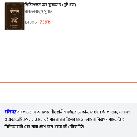
প্রিন্সিপলস অব কুরআন (দুই খন্ড)
মাকতাবাতুস সুন্নাহ
739
৳
1,400
৳
হলিঘর
বাংলাদেশের অন্যতম শীর্ষস্থানীয় বইয়ের দোকান, যেখানে ইসলামিক, সাধারণ
ও একাডেমিকসহ হাজারো বই পাওয়া যায় বিশেষ ছাড়ে। আমরা নিরাপদ প্যাকেজিং
নিশ্চিত করি এবং সারা দেশে কম খরচে বই পৌঁছে দিই।