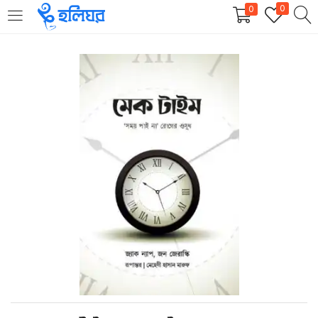
0
0
LOGIN
REGISTER
Enter your username and password to login.
Remember me
Login
Lost password?