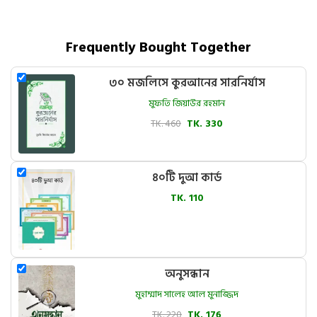
Frequently Bought Together
৩০ মজলিসে কুরআনের সারনির্যাস
মুফতি জিয়াউর রহমান
TK. 460
TK. 330
৪০টি দুআ কার্ড
TK. 110
অনুসন্ধান
মুহাম্মাদ সালেহ আল মুনাজ্জিদ
TK. 220
TK. 176