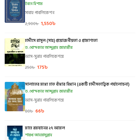
ইবনে হিশাম
সাবাহ পাবলিকেশন
1,550
৳
2,900
৳
হাদীসে রাসূল (সাঃ) প্রয়োজনীয়তা ও প্রামাণ্যতা
ড. খোন্দকার আব্দুল্লাহ জাহাঙ্গীর
আস-সুন্নাহ পাবলিকেশন্স
175
৳
250
৳
সালাতের মধ্যে হাত বাঁধার বিধান (একটি হাদীসতাত্ত্বিক পর্যালোচনা)
ড. খোন্দকার আব্দুল্লাহ জাহাঙ্গীর
আস-সুন্নাহ পাবলিকেশন্স
66
৳
80
৳
মাহে রমযানের ২৭ আমল
শায়খ আহমাদুল্লাহ