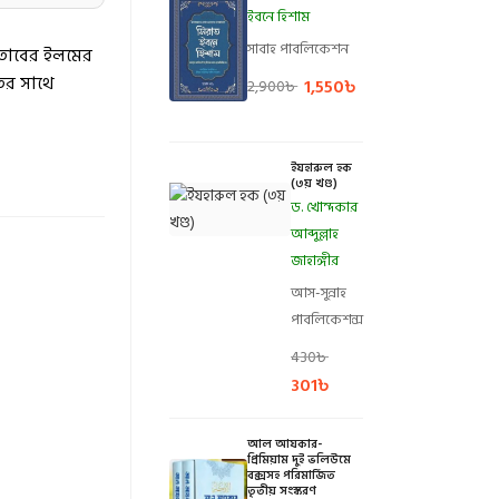
ইবনে হিশাম
সাবাহ পাবলিকেশন
তাবের ইলমের
ের সাথে
1,550
৳
2,900
৳
ইযহারুল হক
(৩য় খণ্ড)
ড. খোন্দকার
আব্দুল্লাহ
জাহাঙ্গীর
আস-সুন্নাহ
পাবলিকেশন্স
430
৳
301
৳
আল আযকার-
প্রিমিয়াম দুই ভলিউমে
বক্সসহ পরিমার্জিত
তৃতীয় সংস্করণ