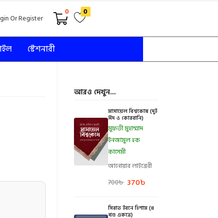
0
0
gin Or Register
টাইল
স্টেশনারী
আরও দেখুন...
মাসায়েল বিশ্বকোষ (দুই
ঈদ ও কোরবানি)
মুফতী মুহাম্মাদ
ইনআমুল হক
কাসেমী
আনোয়ার লাইব্রেরী
370
৳
700
৳
সিরাত ইবনে হিশাম (৪
খণ্ড একত্রে)