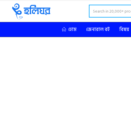
হোম
জেনারাল বই
বিষয়