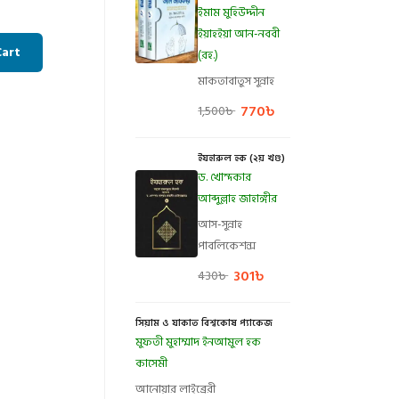
ইমাম মুহিউদ্দীন
ইয়াহইয়া আন-নববী
Cart
(রহ.)
মাকতাবাতুস সুন্নাহ
770
৳
1,500
৳
ইযহারুল হক (২য় খণ্ড)
ড. খোন্দকার
আব্দুল্লাহ জাহাঙ্গীর
আস-সুন্নাহ
পাবলিকেশন্স
301
৳
430
৳
সিয়াম ও যাকাত বিশ্বকোষ প্যাকেজ
মুফতী মুহাম্মাদ ইনআমুল হক
কাসেমী
আনোয়ার লাইব্রেরী