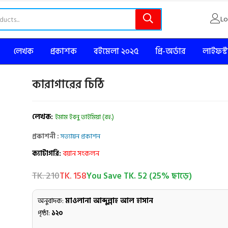
Lo
লেখক
প্রকাশক
বইমেলা ২০২৫
প্রি-অর্ডার
লাইফস্
কারাগারের চিঠি
লেখক:
ইমাম ইবনু তাইমিয়া (রহ.)
প্রকাশনী :
সত্যায়ন প্রকাশন
ক্যাটাগরি:
বয়ান সংকলন
TK. 210
TK. 158
You Save TK. 52 (25% ছাড়ে)
অনুবাদক:
মাওলানা আব্দুল্লাহ আল হাসান
পৃষ্ঠা:
১২০