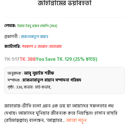
জাহান্নামের ভয়াবহতা
লেখক:
ইমাম ইবনু রজব হাম্বলি (রহঃ)
প্রকাশনী :
মাকতাবাতুল বায়ান
ক্যাটাগরি:
পরকাল ও জান্নাত-জাহান্নাম
TK. 517
TK. 388
You Save TK. 129 (25% ছাড়ে)
অনুবাদক :
আবূ নুয়াইম শরীফ
সম্পাদক :
মাকতাবাতুল বায়ান সম্পাদনা পরিষদ
পৃষ্ঠা : 336, কভার : হার্ড কভার,
জাহান্নাম-ভীতি হলো এমন এক ভয় যা আমাদের সফলতার পথ
দেখায়। আমাদের দুনিয়ার জীবনকে করে নিয়ন্ত্রিত। হাসান বাস্‌রি
(রহিমাহুল্লাহ) বলেছেন, ‘আল্লাহর...
আরো পড়ুন