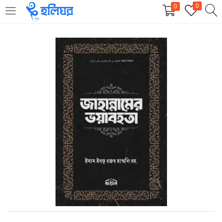
0
0
LOGIN
REGISTER
Enter your username and password to login.
Remember me
Login
Lost password?