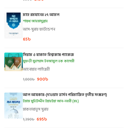
মাহে রমযানের ২৭ আমল
শায়খ আহমাদুল্লাহ
আস-সুন্নাহ ফাউন্ডেশন
65
৳
সিয়াম ও যাকাত বিশ্বকোষ প্যাকেজ
মুফতী মুহাম্মাদ ইনআমুল হক কাসেমী
আনোয়ার লাইব্রেরী
900
৳
1,800
৳
আল আযকার-(দাওয়াহ ভার্সন পরিমার্জিত তৃতীয় সংস্করণ)
ইমাম মুহিউদ্দীন ইয়াহইয়া আন-নববী (রহ.)
মাকতাবাতুস সুন্নাহ
695
৳
1,390
৳