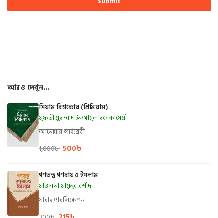
আরও দেখুন...
সিয়াম বিশ্বকোষ (প্রিমিয়াম)
মুফতী মুহাম্মাদ ইনআমুল হক কাসেমী
আনোয়ার লাইব্রেরী
500
৳
1,000
৳
গণতন্ত্র গণরায় ও ইসলাম
মাওলানা মামূনুর রশীদ
সাবাহ পাবলিকেশন
215
৳
300
৳