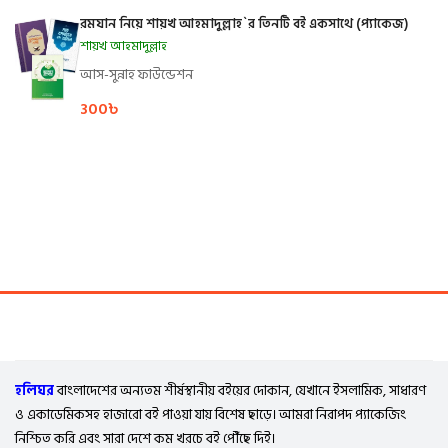
রমযান নিয়ে শায়খ আহমাদুল্লাহ`র তিনটি বই একসাথে (প্যাকেজ)
শায়খ আহমাদুল্লাহ
আস-সুন্নাহ ফাউন্ডেশন
300
৳
হলিঘর
বাংলাদেশের অন্যতম শীর্ষস্থানীয় বইয়ের দোকান, যেখানে ইসলামিক, সাধারণ
ও একাডেমিকসহ হাজারো বই পাওয়া যায় বিশেষ ছাড়ে। আমরা নিরাপদ প্যাকেজিং
নিশ্চিত করি এবং সারা দেশে কম খরচে বই পৌঁছে দিই।