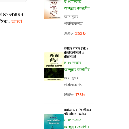
ড. খোন্দকার
আব্দুল্লাহ জাহাঙ্গীর
াতাকে অধ্যয়ন
আস-সুন্নাহ
নসিক...
আরো
পাবলিকেশন্স
252
৳
360
৳
হাদীসে রাসূল (সাঃ)
প্রয়োজনীয়তা ও
প্রামাণ্যতা
ড. খোন্দকার
আব্দুল্লাহ জাহাঙ্গীর
আস-সুন্নাহ
পাবলিকেশন্স
175
৳
250
৳
সমাজ ও ব্যক্তিজীবনে
পরিশুদ্ধিতা অর্জন
ড. খোন্দকার
আব্দুল্লাহ জাহাঙ্গীর