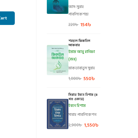
আস-সুন্নাহ
পাবলিকেশন্স
Cart
154
৳
220
৳
শরহুল ফিকহিল
আকবার
ইমাম আবু হানিফা
(রহঃ)
মাকতাবাতুস সুন্নাহ
550
৳
1,080
৳
সিরাত ইবনে হিশাম (৪
খণ্ড একত্রে)
ইবনে হিশাম
সাবাহ পাবলিকেশন
1,550
৳
2,900
৳