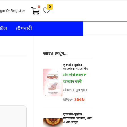
0
0
gin Or Register
টাইল
স্টেশনারী
আরও দেখুন...
কুরআন-সুন্নাহর
আলোকে প্যারেন্টিং
মাওলানা ফয়সাল
আহমাদ নদবী
মাকতাবাতুস সুন্নাহ
366
৳
690
৳
কুরআন-সুন্নাহর
আলোকে পোশাক, পর্দা
ও দেহ-সজ্জা