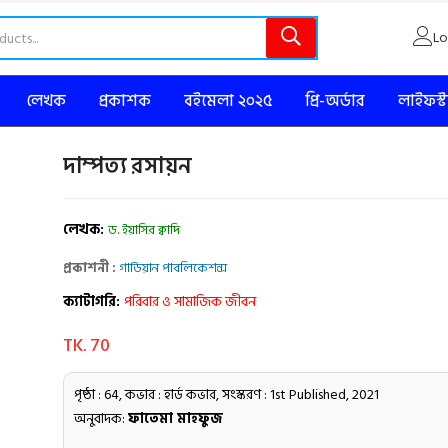
Lo
লেখক
প্রকাশক
বইমেলা ২০২৫
প্রি-অর্ডার
লাইফস্
দাম্পত্য রসায়ন
লেখক:
ড. ইয়াসির ক্বাদি
প্রকাশনী :
গার্ডিয়ান পাবলিকেশন্স
ক্যাটাগরি:
পরিবার ও সামাজিক জীবন
TK. 70
পৃষ্ঠা : 64, কভার : হার্ড কভার, সংস্করণ : 1st Published, 2021
অনুবাদক:
ফাতেমা মাহফুজ