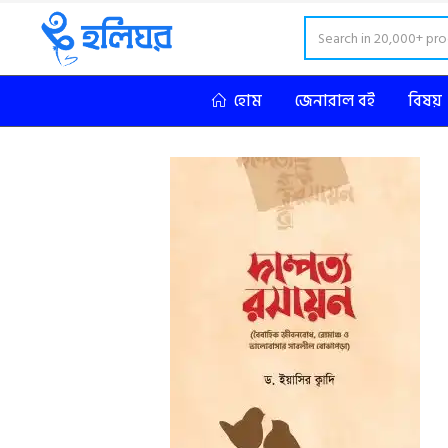
হোম
জেনারাল বই
বিষয়