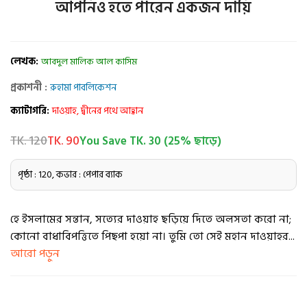
আপনিও হতে পারেন একজন দায়ি
লেখক:
আবদুল মালিক আল কাসিম
প্রকাশনী :
রুহামা পাবলিকেশন
ক্যাটাগরি:
দাওয়াহ, দ্বীনের পথে আহ্বান
TK. 120
TK. 90
You Save TK. 30 (25% ছাড়ে)
পৃষ্ঠা : 120, কভার : পেপার ব্যাক
হে ইসলামের সন্তান, সত্যের দাওয়াহ ছড়িয়ে দিতে অলসতা করো না;
কোনো বাধাবিপত্তিতে পিছপা হয়ো না। তুমি তো সেই মহান দাওয়াহর...
আরো পড়ুন