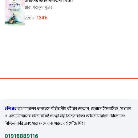
ছোটদের ইমান-আকিদা শিক্ষা
মাকতাবাতুস সুন্নাহ
124
৳
220
৳
হলিঘর
বাংলাদেশের অন্যতম শীর্ষস্থানীয় বইয়ের দোকান, যেখানে ইসলামিক, সাধারণ
ও একাডেমিকসহ হাজারো বই পাওয়া যায় বিশেষ ছাড়ে। আমরা নিরাপদ প্যাকেজিং
নিশ্চিত করি এবং সারা দেশে কম খরচে বই পৌঁছে দিই।
01918889116