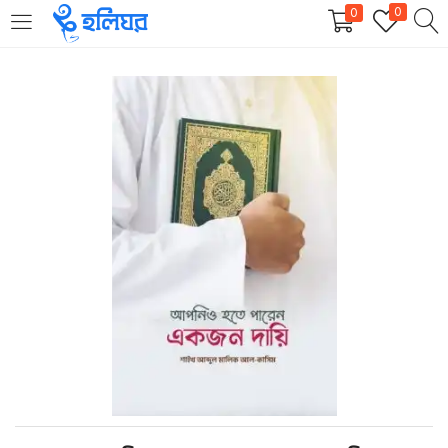
0
0
LOGIN
REGISTER
Enter your username and password to login.
Remember me
Login
Lost password?