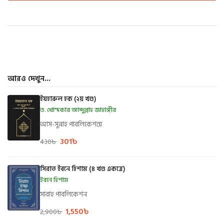
আরও দেখুন...
ইযহারুল হক (২য় খণ্ড)
ড. খোন্দকার আব্দুল্লাহ জাহাঙ্গীর
আস-সুন্নাহ পাবলিকেশন্স
301
৳
430
৳
সিরাত ইবনে হিশাম (৪ খণ্ড একত্রে)
ইবনে হিশাম
সাবাহ পাবলিকেশন
1,550
৳
2,900
৳