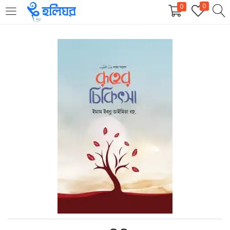
0
0
LOGIN
REGISTER
Enter your username and password to login.
Remember me
Login
Lost password?