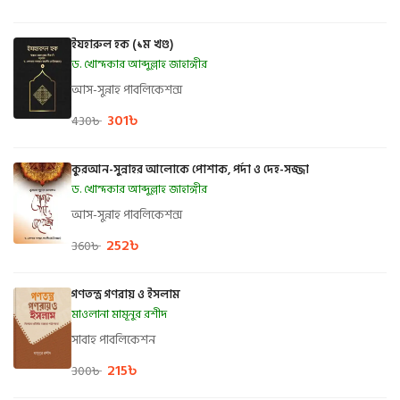
ইযহারুল হক (১ম খণ্ড)
ড. খোন্দকার আব্দুল্লাহ জাহাঙ্গীর
আস-সুন্নাহ পাবলিকেশন্স
301
৳
430
৳
কুরআন-সুন্নাহর আলোকে পোশাক, পর্দা ও দেহ-সজ্জা
ড. খোন্দকার আব্দুল্লাহ জাহাঙ্গীর
আস-সুন্নাহ পাবলিকেশন্স
252
৳
360
৳
গণতন্ত্র গণরায় ও ইসলাম
মাওলানা মামূনুর রশীদ
সাবাহ পাবলিকেশন
215
৳
300
৳