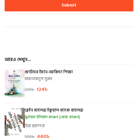
আরও দেখুন...
ছোটদের ইমান-আকিদা শিক্ষা
মাকতাবাতুস সুন্নাহ
124
৳
220
৳
ব্রেইন ব্যালেন্স ইকুয়াল ব্যাংক ব্যালেন্স
মুহাম্মদ ইলিয়াস কাঞ্চন (কোচ কাঞ্চন)
হিয়া প্রকাশনা
440
৳
580
৳