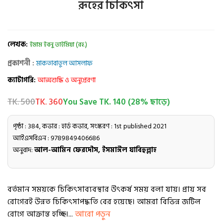
রূহের চিকিৎসা
লেখক:
ইমাম ইবনু তাইমিয়া (রহ.)
প্রকাশনী :
মাকতাবাতুল আসলাফ
ক্যাটাগরি:
আত্মশুদ্ধি ও অনুপ্রেরণা
TK. 500
TK. 360
You Save TK. 140 (28% ছাড়ে)
পৃষ্ঠা : 384, কভার : হার্ড কভার, সংস্করণ : 1st published 2021
আইএসবিএন : 9789849406686
অনুবাদ:
আল-আমিন ফেরদৌস, ইসমাঈল যাবিহুল্লাহ
বর্তমান সময়কে চিকিৎসাব্যবস্থার উৎকর্ষ সময় বলা যায়। প্রায় সব
রোগেরই উন্নত চিকিৎসাপদ্ধতি বের হয়েছে। আমরা বিভিন্ন জটিল
রোগে আক্রান্ত হচ্ছি।...
আরো পড়ুন