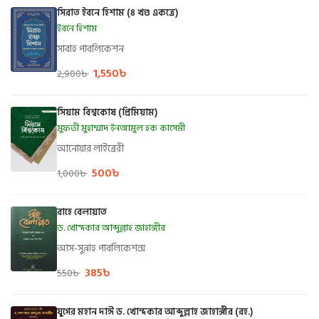
সিরাত ইবনে হিশাম (৪ খণ্ড একত্রে)
ইবনে হিশাম
সাবাহ পাবলিকেশন
1,550
৳
2,900
৳
সিয়াম বিশ্বকোষ (প্রিমিয়াম)
মুফতী মুহাম্মাদ ইনআমুল হক কাসেমী
আনোয়ার লাইব্রেরী
500
৳
1,000
৳
রাহে বেলায়াত
ড. খোন্দকার আব্দুল্লাহ জাহাঙ্গীর
আস-সুন্নাহ পাবলিকেশন্স
385
৳
550
৳
যুগের মহান দাঈ ড. খোন্দকার আব্দুল্লাহ জাহাঙ্গীর (রহ.)