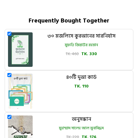
Frequently Bought Together
৩০ মজলিসে কুরআনের সারনির্যাস
মুফতি জিয়াউর রহমান
TK. 460
TK. 330
৪০টি দুআ কার্ড
TK. 110
অনুসন্ধান
মুহাম্মাদ সালেহ আল মুনাজ্জিদ
TK. 220
TK. 176