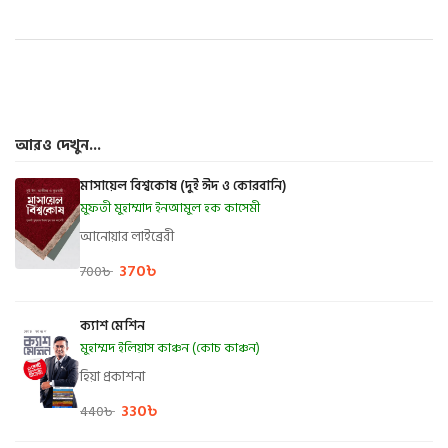
আরও দেখুন...
মাসায়েল বিশ্বকোষ (দুই ঈদ ও কোরবানি)
মুফতী মুহাম্মাদ ইনআমুল হক কাসেমী
আনোয়ার লাইব্রেরী
370
৳
700
৳
ক্যাশ মেশিন
মুহাম্মদ ইলিয়াস কাঞ্চন (কোচ কাঞ্চন)
হিয়া প্রকাশনা
330
৳
440
৳