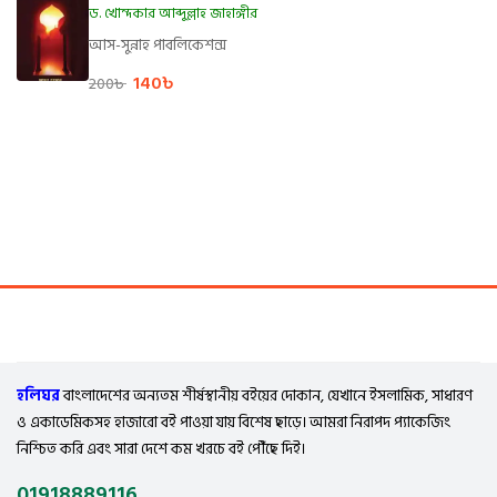
ড. খোন্দকার আব্দুল্লাহ জাহাঙ্গীর
আস-সুন্নাহ পাবলিকেশন্স
140
৳
200
৳
হলিঘর
বাংলাদেশের অন্যতম শীর্ষস্থানীয় বইয়ের দোকান, যেখানে ইসলামিক, সাধারণ
ও একাডেমিকসহ হাজারো বই পাওয়া যায় বিশেষ ছাড়ে। আমরা নিরাপদ প্যাকেজিং
নিশ্চিত করি এবং সারা দেশে কম খরচে বই পৌঁছে দিই।
01918889116