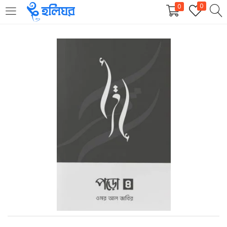
0
0
LOGIN
REGISTER
Enter your username and password to login.
Remember me
Login
Lost password?