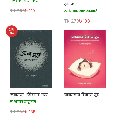
শাইখ আলী তানতাভী
ভূমিকা
TK. 200
৳ 110
ড. ইউসুফ আল কারযাভী
TK. 270
৳ 198
25%
ছাড়
অলসতা : জীবনের শত্রু
অলসতার বিরুদ্ধে যুদ্ধ
ড. খালিদ আবু শাদি
TK. 250
৳ 188