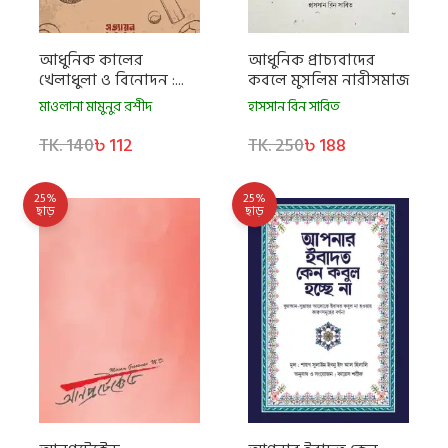
আধুনিক কালের
আধুনিক প্রাচ্যবাদের
খেলাধুলা ও বিনোদন :...
কবলে মুসলিম নারীসমাজ
মাওলানা মামুনুর রশীদ
হাসসান বিন সাবিত
TK. 140
৳ 112
TK. 250
৳ 188
25%
25%
ছাড়
ছাড়