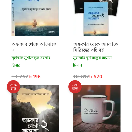
অন্ধকার থেকে আলোতে
অন্ধকার থেকে আলোতে
৩
সিরিজের ৩টি বই
মুহাম্মাদ মুশফিকুর রহমান
মুহাম্মাদ মুশফিকুর রহমান
মিনার
মিনার
TK. 267
৳ 196
TK. 817
৳ 620
25%
25%
ছাড়
ছাড়