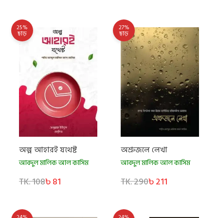
25%
27%
ছাড়
ছাড়
অল্প আহারই যথেষ্ট
অশ্রুজলে লেখা
আবদুল মালিক আল কাসিম
আবদুল মালিক আল কাসিম
TK. 108
৳ 81
TK. 290
৳ 211
24%
24%