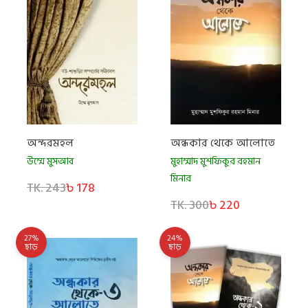
অন্দরমহল
অন্ধকার থেকে আলোতে
উম্মে মুসআব
মুহাম্মাদ মুশফিকুর রহমান
মিনার
TK. 243
৳ 178
TK. 300
৳ 220
27%
24%
ছাড়
ছাড়