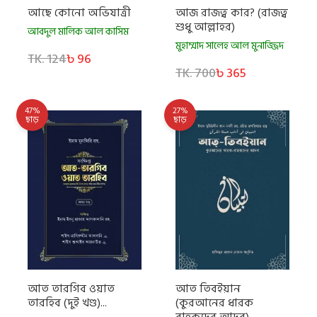
আছে কোনো অভিযাত্রী
আজ রাজত্ব কার? (রাজত্ব
শুধু আল্লাহর)
আবদুল মালিক আল কাসিম
মুহাম্মাদ সালেহ আল মুনাজ্জিদ
TK. 124
৳ 96
TK. 700
৳ 365
47%
27%
ছাড়
ছাড়
আত তারগিব ওয়াত
আত তিবইয়ান
তারহিব (দুই খণ্ড)...
(কুরআনের ধারক