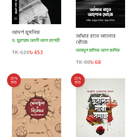
আদর্শ মুসলিম
আঁধার রাতে আলোর
ড. মুহাম্মাদ আলী আল হাশেমী
খোঁজে
আবদুল মালিক আল কাসিম
TK. 620
৳ 453
TK. 88
৳ 68
20%
25%
ছাড়
ছাড়