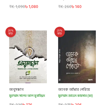
TK. 1,090
৳ 1,080
TK. 260
৳ 140
20%
25%
ছাড়
ছাড়
অনুসন্ধান
অনেক আঁধার পেরিয়ে
মুহাম্মাদ সালেহ আল মুনাজ্জিদ
মুহাম্মাদ জাভেদ কায়সার (রহ)
TK. 220
৳ 176
TK. 275
৳ 206