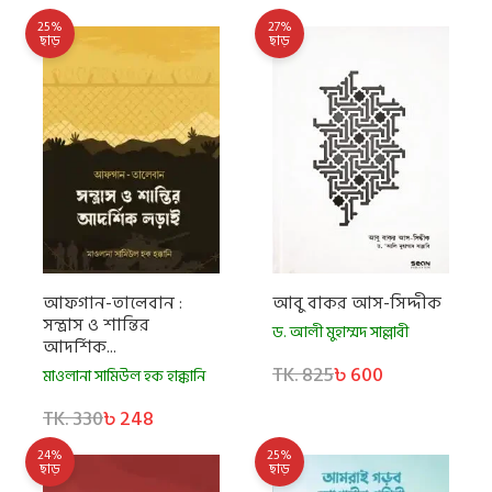
25%
27%
ছাড়
ছাড়
আফগান-তালেবান :
আবু বাকর আস-সিদ্দীক
সন্ত্রাস ও শান্তির
ড. আলী মুহাম্মদ সাল্লাবী
আদর্শিক...
TK. 825
৳ 600
মাওলানা সামিউল হক হাক্কানি
TK. 330
৳ 248
24%
25%
ছাড়
ছাড়