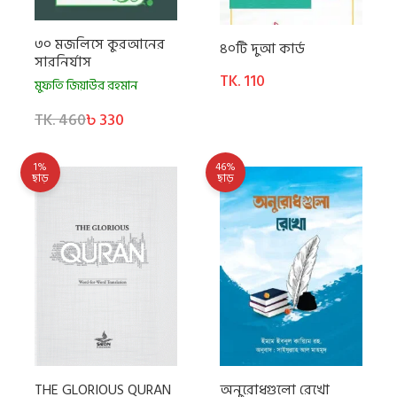
৩০ মজলিসে কুরআনের
৪০টি দুআ কার্ড
সারনির্যাস
TK. 110
মুফতি জিয়াউর রহমান
TK. 460
৳ 330
1%
46%
ছাড়
ছাড়
THE GLORIOUS QURAN
অনুরোধগুলো রেখো