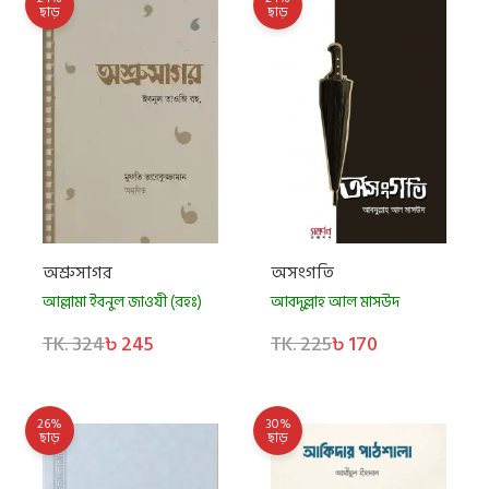
ছাড়
ছাড়
অশ্রুসাগর
অসংগতি
আল্লামা ইবনুল জাওযী (রহঃ)
আবদুল্লাহ আল মাসউদ
TK. 324
৳ 245
TK. 225
৳ 170
26%
30%
ছাড়
ছাড়