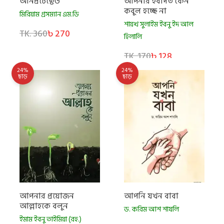
আনপ্রটেক্টেড
আপনার ইবাদত কেন
কবুল হচ্ছে না
মিরিয়াম গ্রসম্যান এম.ডি
শায়খ সুলাইম ইবনু ইদ আল
TK. 360
৳ 270
হিলালি
TK. 170
৳ 128
24%
24%
ছাড়
ছাড়
আপনার প্রয়োজন
আপনি যখন বাবা
আল্লাহকে বলুন
ড. করিম আশ শাযলি
ইমাম ইবনু তাইমিয়া (রহ.)