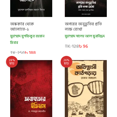
অন্ধকার থেকে
অপরের অনুভূতির প্রতি
আলোতে-২
লক্ষ রেখো
মুহাম্মাদ মুশফিকুর রহমান
মুহাম্মাদ সালেহ আল মুনাজ্জিদ
মিনার
TK. 128
৳ 96
TK. 250
৳ 188
28%
26%
ছাড়
ছাড়