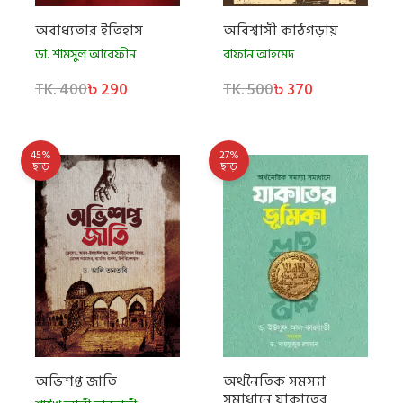
অবাধ্যতার ইতিহাস
অবিশ্বাসী কাঠগড়ায়
ডা. শামসুল আরেফীন
রাফান আহমেদ
TK. 400
৳ 290
TK. 500
৳ 370
45%
27%
ছাড়
ছাড়
অভিশপ্ত জাতি
অর্থনৈতিক সমস্যা
সমাধানে যাকাতের