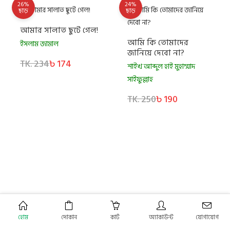
26%
24%
ছাড়
ছাড়
আমার সালাত ছুটে গেল!
আমি কি তোমাদের
ইসলাম জামাল
জানিয়ে দেবো না?
TK. 234
৳ 174
শাইখ আব্দুল হাই মুহাম্মাদ
সাইফুল্লাহ
TK. 250
৳ 190
25%
2%
ছাড়
ছাড়
হোম
দোকান
কার্ট
অ্যাকাউন্ট
যোগাযোগ