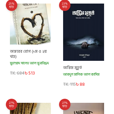
25%
23%
ছাড়
ছাড়
অন্তরের রোগ (১ম ও ২য়
খণ্ড)
মুহাম্মাদ সালেহ আল মুনাজ্জিদ
অন্তিম মুহূর্ত
TK. 684
৳ 513
আবদুল মালিক আল কাসিম
TK. 115
৳ 88
27%
27%
ছাড়
ছাড়