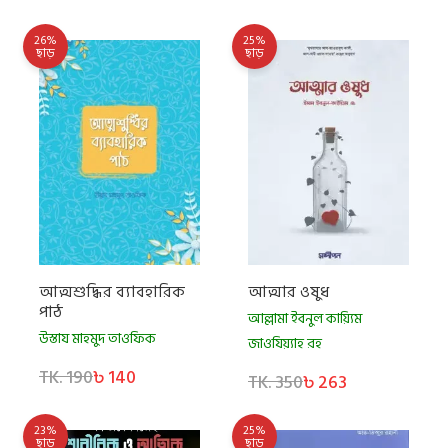
26%
25%
ছাড়
ছাড়
আত্মশুদ্ধির ব্যাবহারিক
আত্মার ওষুধ
পাঠ
আল্লামা ইবনুল কায়্যিম
উস্তায মাহমুদ তাওফিক
জাওযিয়্যাহ রহ
TK. 190
৳ 140
TK. 350
৳ 263
23%
25%
ছাড়
ছাড়