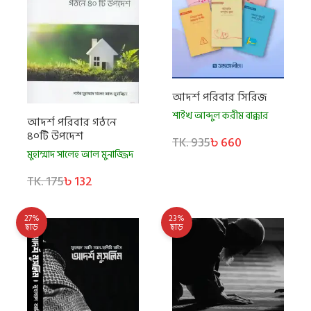
আদর্শ পরিবার সিরিজ
শাইখ আব্দুল করীম বাক্কার
আদর্শ পরিবার গঠনে
৪০টি উপদেশ
TK. 935
৳ 660
মুহাম্মাদ সালেহ আল মুনাজ্জিদ
TK. 175
৳ 132
27%
23%
ছাড়
ছাড়