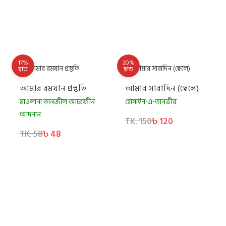
17%
20%
ছাড়
ছাড়
আমার রমযান প্রস্তুতি
আমার সারাদিন (ছেলে)
মাওলানা তানজীল আরেফীন
হোসাইন-এ-তানভীর
আদনান
TK. 150
৳ 120
TK. 58
৳ 48