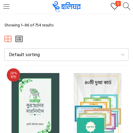
0
LOGIN
REGISTER
Showing 1–86 of 754 results
Enter your username and password to login.
Default sorting
28%
ছাড়
Remember me
Login
Lost password?