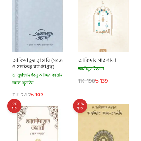
আকিদাতুত ত্বাহাবি (সহজ
আকিদার পাঠশালা
ও সংক্ষিপ্ত ব্যাখ্যাগ্রন্থ)
আমীমুল ইহসান
ড. মুহাম্মাদ ইবনু আব্দির রহমান
TK. 198
৳ 139
আল-খুমাইস
TK. 245
৳ 182
19%
20%
ছাড়
ছাড়