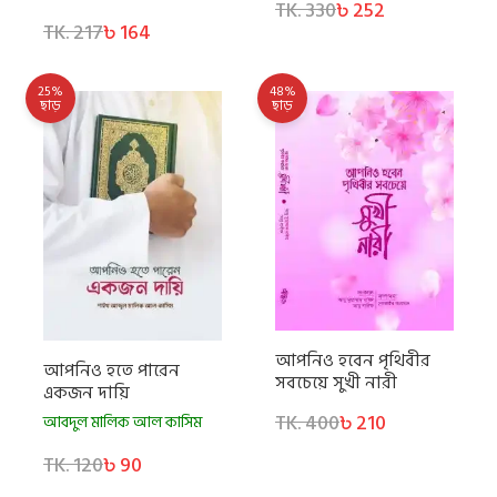
TK. 330
৳ 252
TK. 217
৳ 164
25%
48%
ছাড়
ছাড়
আপনিও হবেন পৃথিবীর
আপনিও হতে পারেন
সবচেয়ে সুখী নারী
একজন দায়ি
TK. 400
৳ 210
আবদুল মালিক আল কাসিম
TK. 120
৳ 90