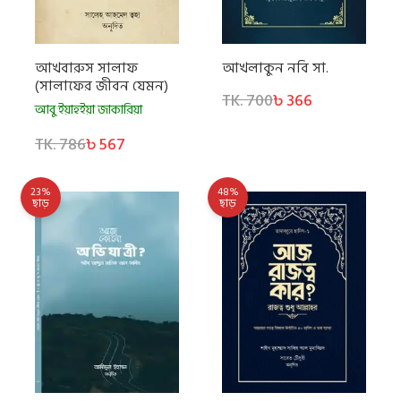
আখবারুস সালাফ
আখলাকুন নবি সা.
(সালাফের জীবন যেমন)
TK. 700
৳ 366
আবু ইয়াহইয়া জাকারিয়া
TK. 786
৳ 567
23%
48%
ছাড়
ছাড়