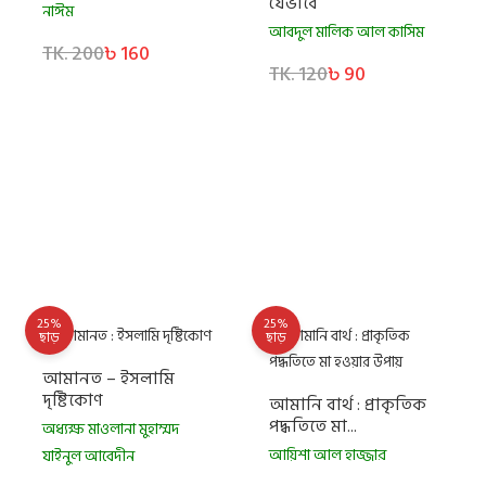
যেভাবে
নাঈম
আবদুল মালিক আল কাসিম
TK. 200
৳ 160
TK. 120
৳ 90
25%
25%
ছাড়
ছাড়
আমানত – ইসলামি
দৃষ্টিকোণ
আমানি বার্থ : প্রাকৃতিক
পদ্ধতিতে মা...
অধ্যক্ষ মাওলানা মুহাম্মদ
আয়িশা আল হাজ্জার
যাইনুল আবেদীন