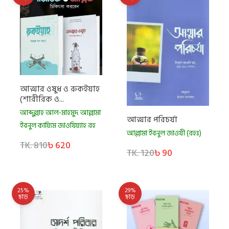
আত্মার ওষুধ ও রুকইয়াহ
(শারীরিক ও...
আব্দুল্লাহ আল-মাহমুদ
আল্লামা
,
আত্মার পরিচর্যা
ইবনুল কায়্যিম জাওযিয়্যাহ রহ
আল্লামা ইবনুল জাওযী (রহঃ)
TK. 810
৳ 620
TK. 120
৳ 90
25%
29%
ছাড়
ছাড়