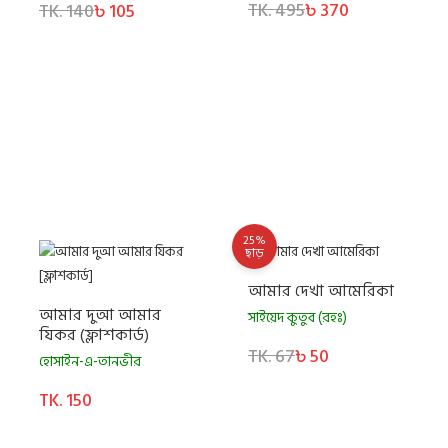
TK. 495
৳ 370
TK. 140
৳ 105
25%
ছাড়
আমার দেখা আমেরিকা
আমার দুআ আমার
সাইয়েদ কুতুব (রহঃ)
যিকর (ফ্লাশকার্ড)
TK. 67
৳ 50
হোসাইন-এ-তানভীর
TK. 150