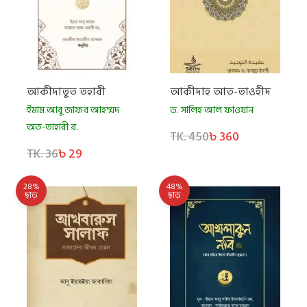
আকীদাতুত তহাবী
আকীদাহ আত-তাওহীদ
ইমাম আবু জাফর আহম্মদ
ড. সালিহ আল ফাওযান
অত-তাহাবী র.
TK. 450
৳ 360
TK. 36
৳ 29
28%
48%
ছাড়
ছাড়