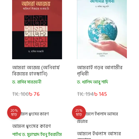
আমরা অজেয় (অনিবার্য
আমরাই গড়ব আগামীর
বিজয়ের হাতছানি)
পৃথিবী
ড. রাগিব সারজানী
ড. খালিদ আবু শাদি
TK. 100
৳ 76
TK. 194
৳ 145
20%
25%
ছাড়
ছাড়
আমল ধ্বংসের কারণ
আমলে ইখলাস আসবে
শাইখ ড. মুহাম্মাদ ইবনু ইবরাহীম