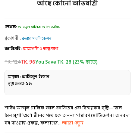
আছে কোনো অভিযাত্রী
লেখক:
আবদুল মালিক আল কাসিম
প্রকাশনী :
রুহামা পাবলিকেশন
ক্যাটাগরি:
আত্মশুদ্ধি ও অনুপ্রেরণা
TK. 124
TK. 96
You Save TK. 28 (23% ছাড়ে)
অনুবাদ :
আমিমুল ইহসান
পৃষ্টা সংখ্যা:
৯৬
শাইখ আব্দুল মালিক আল কাসিমের এক বিস্ময়কর সৃষ্টি—“হাল
মিন মুশাম্মির’। দ্বীনের পথে এক অনন্য সাধারণ মোটিভেশন। অনবদ্য
সব দাওয়াহ-প্রকল্প, কল্যাণের...
আরো পড়ুন