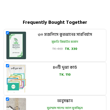
Frequently Bought Together
৩০ মজলিসে কুরআনের সারনির্যাস
মুফতি জিয়াউর রহমান
TK. 460
TK. 330
৪০টি দুআ কার্ড
TK. 110
অনুসন্ধান
মুহাম্মাদ সালেহ আল মুনাজ্জিদ