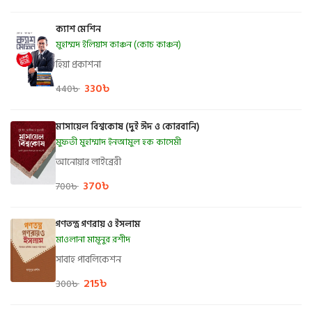
ক্যাশ মেশিন
মুহাম্মদ ইলিয়াস কাঞ্চন (কোচ কাঞ্চন)
হিয়া প্রকাশনা
330
৳
440
৳
মাসায়েল বিশ্বকোষ (দুই ঈদ ও কোরবানি)
মুফতী মুহাম্মাদ ইনআমুল হক কাসেমী
আনোয়ার লাইব্রেরী
370
৳
700
৳
গণতন্ত্র গণরায় ও ইসলাম
মাওলানা মামূনুর রশীদ
সাবাহ পাবলিকেশন
215
৳
300
৳