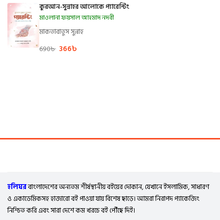
কুরআন-সুন্নাহর আলোকে প্যারেন্টিং
মাওলানা ফয়সাল আহমাদ নদবী
মাকতাবাতুস সুন্নাহ
366
৳
690
৳
হলিঘর
বাংলাদেশের অন্যতম শীর্ষস্থানীয় বইয়ের দোকান, যেখানে ইসলামিক, সাধারণ
ও একাডেমিকসহ হাজারো বই পাওয়া যায় বিশেষ ছাড়ে। আমরা নিরাপদ প্যাকেজিং
নিশ্চিত করি এবং সারা দেশে কম খরচে বই পৌঁছে দিই।