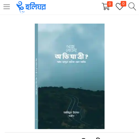
0
0
LOGIN
REGISTER
Enter your username and password to login.
Remember me
Login
Lost password?