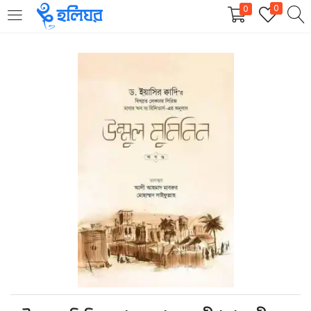
0
0
LOGIN
REGISTER
Enter your username and password to login.
Remember me
Login
Lost password?