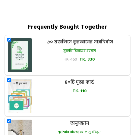
Frequently Bought Together
৩০ মজলিসে কুরআনের সারনির্যাস
মুফতি জিয়াউর রহমান
TK. 460
TK. 330
৪০টি দুআ কার্ড
TK. 110
অনুসন্ধান
মুহাম্মাদ সালেহ আল মুনাজ্জিদ