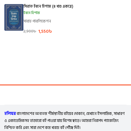
সিরাত ইবনে হিশাম (৪ খণ্ড একত্রে)
ইবনে হিশাম
সাবাহ পাবলিকেশন
1,550
৳
2,900
৳
হলিঘর
বাংলাদেশের অন্যতম শীর্ষস্থানীয় বইয়ের দোকান, যেখানে ইসলামিক, সাধারণ
ও একাডেমিকসহ হাজারো বই পাওয়া যায় বিশেষ ছাড়ে। আমরা নিরাপদ প্যাকেজিং
নিশ্চিত করি এবং সারা দেশে কম খরচে বই পৌঁছে দিই।