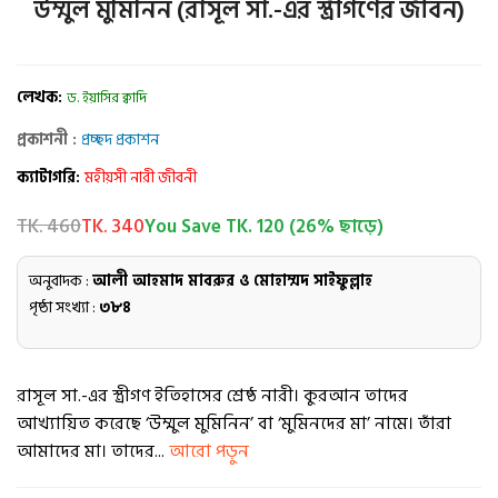
উম্মুল মুমিনিন (রাসূল সা.-এর স্ত্রীগণের জীবন)
লেখক:
ড. ইয়াসির ক্বাদি
প্রকাশনী :
প্রচ্ছদ প্রকাশন
ক্যাটাগরি:
মহীয়সী নারী জীবনী
TK. 460
TK. 340
You Save TK. 120 (26% ছাড়ে)
অনুবাদক :
আলী আহমাদ মাবরুর ও মোহাম্মদ সাইফুল্লাহ
পৃষ্ঠা সংখ্যা :
৩৮৪
রাসূল সা.-এর স্ত্রীগণ ইতিহাসের শ্রেষ্ঠ নারী। কুরআন তাদের
আখ্যায়িত করেছে ‘উম্মুল মুমিনিন’ বা ‘মুমিনদের মা’ নামে। তাঁরা
আমাদের মা। তাদের...
আরো পড়ুন