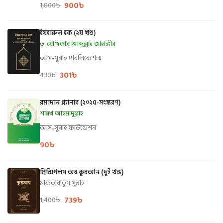
900
৳
1,800
৳
ইযহারুল হক (২য় খণ্ড)
ড. খোন্দকার আব্দুল্লাহ জাহাঙ্গীর
আস-সুন্নাহ পাবলিকেশন্স
301
৳
430
৳
রমাদান প্ল্যানার (২০২৫-সংস্করণ)
শায়খ আহমাদুল্লাহ
আস-সুন্নাহ ফাউন্ডেশন
90
৳
প্রিন্সিপলস অব কুরআন (দুই খন্ড)
মাকতাবাতুস সুন্নাহ
739
৳
1,400
৳