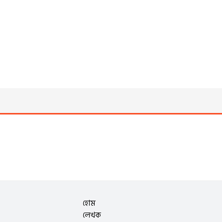
হোম
লেখক