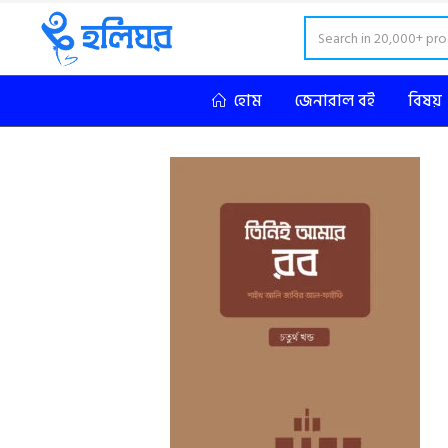
হোম
জেনারাল বই
বিষয়