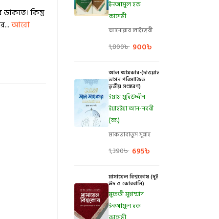
ইনআমুল হক
 ডাকতে। কিন্তু
কাসেমী
র...
আরো
আনোয়ার লাইব্রেরী
900
৳
1,800
৳
আল আযকার-(দাওয়াহ
ভার্সন পরিমার্জিত
তৃতীয় সংস্করণ)
ইমাম মুহিউদ্দীন
ইয়াহইয়া আন-নববী
(রহ.)
মাকতাবাতুস সুন্নাহ
695
৳
1,390
৳
মাসায়েল বিশ্বকোষ (দুই
ঈদ ও কোরবানি)
মুফতী মুহাম্মাদ
ইনআমুল হক
কাসেমী