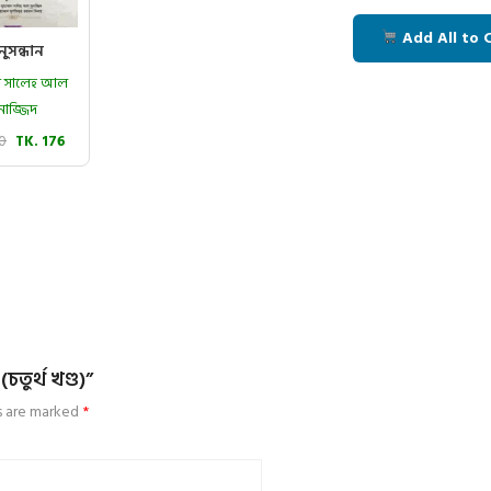
Add All to 
ুসন্ধান
মাদ সালেহ আল
নাজ্জিদ
20
TK. 176
তুর্থ খণ্ড)”
ds are marked
*