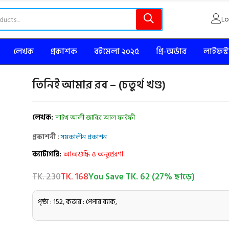
Lo
লেখক
প্রকাশক
বইমেলা ২০২৫
প্রি-অর্ডার
লাইফস্
তিনিই আমার রব – (চতুর্থ খণ্ড)
লেখক:
শাইখ আলী জাবির আল ফাইফী
প্রকাশনী :
সমকালীন প্রকাশন
ক্যাটাগরি:
আত্মশুদ্ধি ও অনুপ্রেরণা
TK. 230
TK. 168
You Save TK. 62 (27% ছাড়ে)
পৃষ্ঠা : 152, কভার : পেপার ব্যাক,