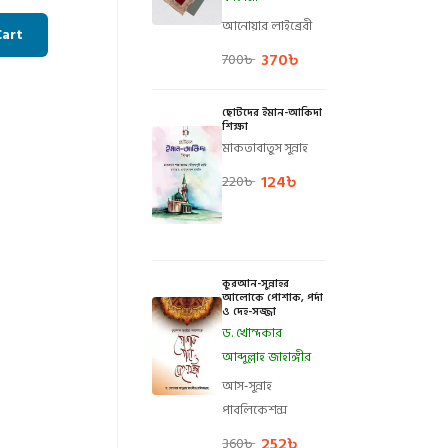
আনোয়ার লাইব্রেরী
Cart
370
৳
700
৳
ছোটদের ইমান-আকিদা
শিক্ষা
মাকতাবাতুস সুন্নাহ
124
৳
220
৳
কুরআন-সুন্নাহর
আলোকে পোশাক, পর্দা
ও দেহ-সজ্জা
ড. খোন্দকার
আব্দুল্লাহ জাহাঙ্গীর
আস-সুন্নাহ
পাবলিকেশন্স
252
৳
360
৳