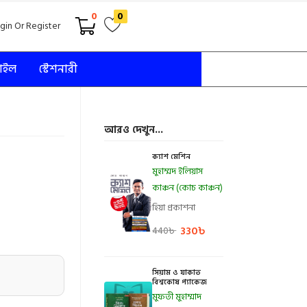
0
0
gin Or Register
টাইল
স্টেশনারী
আরও দেখুন...
ক্যাশ মেশিন
মুহাম্মদ ইলিয়াস
কাঞ্চন (কোচ কাঞ্চন)
হিয়া প্রকাশনা
330
৳
440
৳
সিয়াম ও যাকাত
বিশ্বকোষ প্যাকেজ
মুফতী মুহাম্মাদ