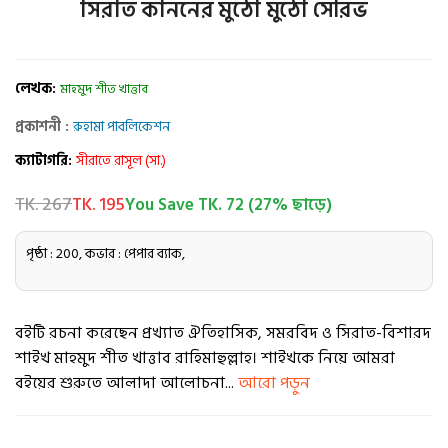
সিরাত কাননের মুঠো মুঠো সৌরভ
লেখক:
মাহমুদ শীত খাত্তাব
প্রকাশনী :
রুহামা পাবলিকেশন
ক্যাটাগরি:
সীরাতে রাসূল (সা.)
TK. 267
TK. 195
You Save TK. 72 (27% ছাড়ে)
পৃষ্ঠা : 200, কভার : পেপার ব্যাক,
বইটি রচনা করেছেন প্রখ্যাত ঐতিহাসিক, সমরবিদ ও সিরাত-বিশারদ
শাইখ মাহমুদ শীত খাত্তাব রাহিমাহুল্লাহ। শাইখকে নিয়ে আমরা
বইয়ের শুরুতে আলাদা আলোচনা...
আরো পড়ুন