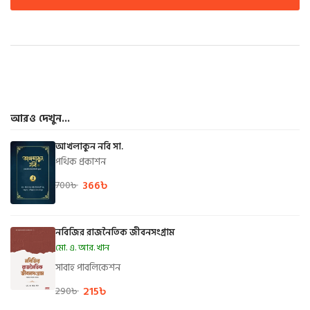
আরও দেখুন...
আখলাকুন নবি সা.
পথিক প্রকাশন
366
৳
700
৳
নবিজির রাজনৈতিক জীবনসংগ্রাম
মো. এ. আর. খান
সাবাহ পাবলিকেশন
215
৳
290
৳