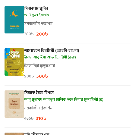
সিরাজাম মুনির
আরিফুল ইসলাম
সমকালীন প্রকাশন
200
৳
280
৳
শামায়েলে তিরমিযী (আরবি-বাংলা)
ইমাম আবু ঈসা আত তিরমিযী (রহঃ)
ইসলামিয়া কুতুবখানা
500
৳
900
৳
সিরাতে ইবনে হিশাম
আবূ মুহাম্মদ আবদুল মালিক ইব্‌ন হিশাম মুআফিরী (র)
সমকালীন প্রকাশন
310
৳
436
৳
নবি জীবনের গল্প