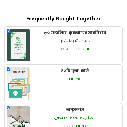
Frequently Bought Together
৩০ মজলিসে কুরআনের সারনির্যাস
মুফতি জিয়াউর রহমান
TK. 460
TK. 330
৪০টি দুআ কার্ড
TK. 110
অনুসন্ধান
মুহাম্মাদ সালেহ আল মুনাজ্জিদ
TK. 220
TK. 176