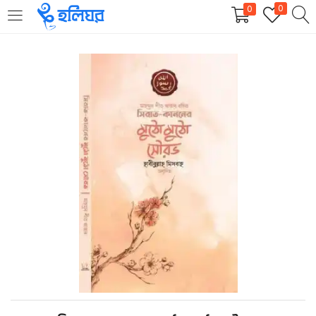
0
0
LOGIN
REGISTER
Enter your username and password to login.
Remember me
Login
Lost password?