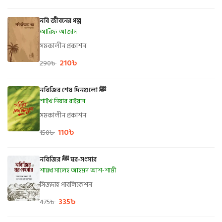
নবি জীবনের গল্প
আরিফ আজাদ
সমকালীন প্রকাশন
210
৳
290
৳
নবিজির শেষ দিনগুলো ﷺ
শাইখ নিযার রাইয়ান
সমকালীন প্রকাশন
110
৳
150
৳
নবিজির ﷺ ঘর-সংসার
শায়খ সালেহ আহমদ আশ-শামী
সিজদাহ পাবলিকেশন
335
৳
475
৳