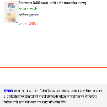
ইমোশনাল ইন্টেলিজেন্স (নববি দর্পণে সমকালীন ধারণা)
কবির আনোয়ার
সন্দীপন প্রকাশন
215
৳
290
৳
হলিঘর
বাংলাদেশের অন্যতম শীর্ষস্থানীয় বইয়ের দোকান, যেখানে ইসলামিক, সাধারণ
ও একাডেমিকসহ হাজারো বই পাওয়া যায় বিশেষ ছাড়ে। আমরা নিরাপদ প্যাকেজিং
নিশ্চিত করি এবং সারা দেশে কম খরচে বই পৌঁছে দিই।