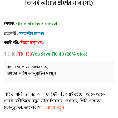
তিনিই আমার প্রাণের নবি (সা.)
লেখক:
শাইখ আলী জাবির আল ফাইফী
প্রকাশনী :
সমকালীন প্রকাশন
ক্যাটাগরি:
সীরাতে রাসূল (সা.)
TK. 186
TK. 138
You Save TK. 48 (26% ছাড়ে)
পৃষ্ঠা : 120, কভার : পেপার ব্যাক,
ভাষান্তর :
শাইখ আব্দুল্লাহিল মা’মুন
শাইখ আলী জাবির আল ফাইফী রচিত এই বইয়ের পরতে পরতে
পাঠক নবীজিকে নতুন ভাবে চিনবেন। দেখবেন, তিনি এসেছেন
মহানুভুবতা, ভালোবাসা...
আরো পড়ুন