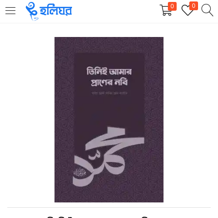
0
0
LOGIN
REGISTER
Enter your username and password to login.
Remember me
Login
Lost password?