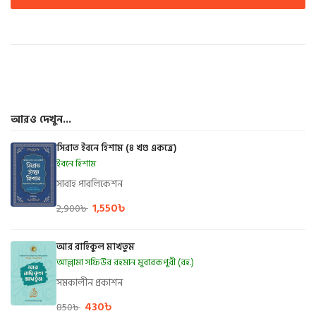
আরও দেখুন...
সিরাত ইবনে হিশাম (৪ খণ্ড একত্রে)
ইবনে হিশাম
সাবাহ পাবলিকেশন
1,550
৳
2,900
৳
আর রাহিকুল মাখতুম
আল্লামা সফিউর রহমান মুবারকপুরী (রহ.)
সমকালীন প্রকাশন
430
৳
850
৳