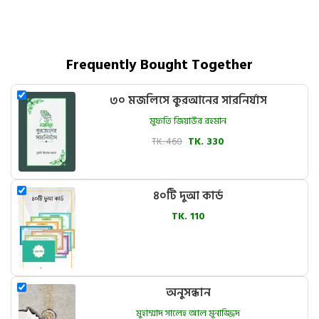
Frequently Bought Together
৩০ মজলিসে কুরআনের সারনির্যাস
মুফতি জিয়াউর রহমান
TK. 460
TK. 330
৪০টি দুআ কার্ড
TK. 110
অনুসন্ধান
মুহাম্মাদ সালেহ আল মুনাজ্জিদ