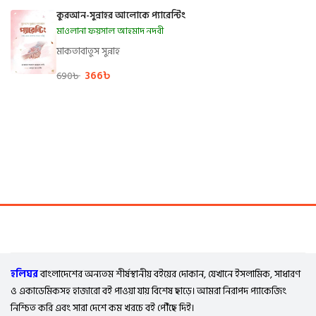
কুরআন-সুন্নাহর আলোকে প্যারেন্টিং
মাওলানা ফয়সাল আহমাদ নদবী
মাকতাবাতুস সুন্নাহ
366
৳
690
৳
হলিঘর
বাংলাদেশের অন্যতম শীর্ষস্থানীয় বইয়ের দোকান, যেখানে ইসলামিক, সাধারণ
ও একাডেমিকসহ হাজারো বই পাওয়া যায় বিশেষ ছাড়ে। আমরা নিরাপদ প্যাকেজিং
নিশ্চিত করি এবং সারা দেশে কম খরচে বই পৌঁছে দিই।