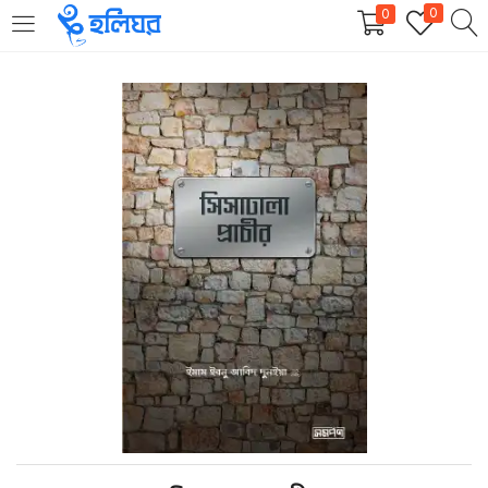
0
0
LOGIN
REGISTER
Enter your username and password to login.
Remember me
Login
Lost password?