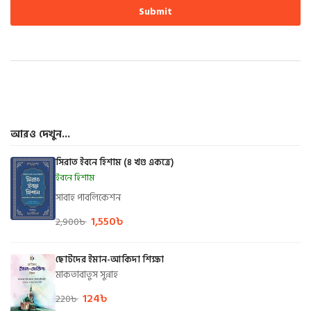
আরও দেখুন...
সিরাত ইবনে হিশাম (৪ খণ্ড একত্রে)
ইবনে হিশাম
সাবাহ পাবলিকেশন
1,550
৳
2,900
৳
ছোটদের ইমান-আকিদা শিক্ষা
মাকতাবাতুস সুন্নাহ
124
৳
220
৳