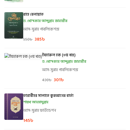
রাহে বেলায়াত
ড. খোন্দকার আব্দুল্লাহ জাহাঙ্গীর
আস-সুন্নাহ পাবলিকেশন্স
385
৳
550
৳
ইযহারুল হক (৩য় খণ্ড)
ড. খোন্দকার আব্দুল্লাহ জাহাঙ্গীর
আস-সুন্নাহ পাবলিকেশন্স
301
৳
430
৳
তারাবীহর সালাতে কুরআনের বার্তা
শায়খ আহমাদুল্লাহ
আস-সুন্নাহ ফাউন্ডেশন
145
৳