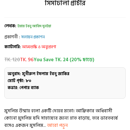
সিসাঢালা প্রাচীর
লেখক:
ইমাম ইবনু আবিদ দুনইয়া
প্রকাশনী :
সত্যায়ন প্রকাশন
ক্যাটাগরি:
আত্মশুদ্ধি ও অনুপ্রেরণা
TK. 120
TK. 96
You Save TK. 24 (20% ছাড়ে)
অনুবাদ: মুনীরুল ইসলাম ইবনু জাকির
মোট পৃষ্ঠা: ৮০
কভার: পেপার ব্যাক
মুসলিম উম্মাহ হলো একটি দেহের মতো। আফ্রিকার অধিবাসী
কোনো মুসলিম যদি সাহায্যের জন্যে হাত বাড়ায়, তবে ভারতবর্ষে
বসেও একজন মুসলিম...
আরো পড়ুন