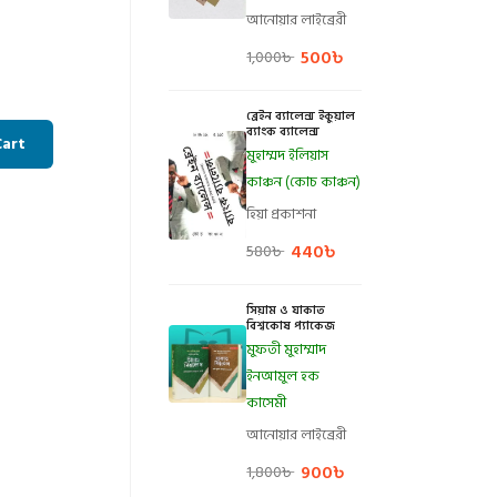
আনোয়ার লাইব্রেরী
500
৳
1,000
৳
ব্রেইন ব্যালেন্স ইকুয়াল
ব্যাংক ব্যালেন্স
Cart
মুহাম্মদ ইলিয়াস
কাঞ্চন (কোচ কাঞ্চন)
হিয়া প্রকাশনা
440
৳
580
৳
সিয়াম ও যাকাত
বিশ্বকোষ প্যাকেজ
মুফতী মুহাম্মাদ
ইনআমুল হক
কাসেমী
আনোয়ার লাইব্রেরী
900
৳
1,800
৳