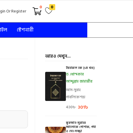
0
0
gin Or Register
টাইল
স্টেশনারী
আরও দেখুন...
ইযহারুল হক (১ম খণ্ড)
ড. খোন্দকার
আব্দুল্লাহ জাহাঙ্গীর
আস-সুন্নাহ
পাবলিকেশন্স
301
৳
430
৳
কুরআন-সুন্নাহর
আলোকে পোশাক, পর্দা
ও দেহ-সজ্জা