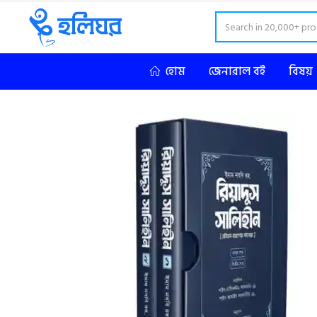
হোম
জেনারাল বই
বিষয়