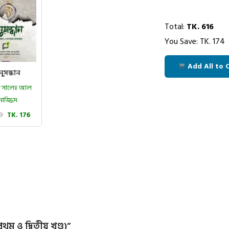
Total:
TK.
616
You Save: TK.
174
Add All to 
ুসন্ধান
মাদ সালেহ আল
নাজ্জিদ
20
TK. 176
থম ও দ্বিতীয় খণ্ড)”