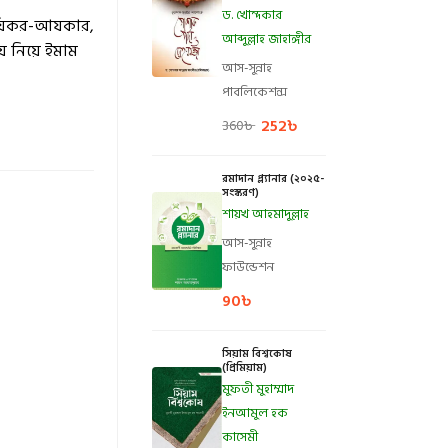
ড. খোন্দকার
, যিকর-আযকার,
আব্দুল্লাহ জাহাঙ্গীর
য় নিয়ে ইমাম
আস-সুন্নাহ
পাবলিকেশন্স
252
৳
360
৳
রমাদান প্ল্যানার (২০২৫-
সংস্করণ)
শায়খ আহমাদুল্লাহ
আস-সুন্নাহ
ফাউন্ডেশন
90
৳
সিয়াম বিশ্বকোষ
(প্রিমিয়াম)
মুফতী মুহাম্মাদ
ইনআমুল হক
কাসেমী