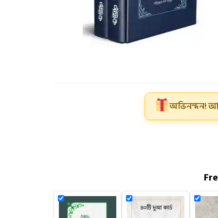
অভিনন্দন! আ
Fr