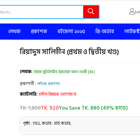
Lo
লেখক
প্রকাশক
বইমেলা ২০২৫
প্রি-অর্ডার
লাইফস্
রিয়াদুস সালিহীন (প্রথম ও দ্বিতীয় খণ্ড)
লেখক:
ইমাম মুহিউদ্দীন ইয়াহইয়া আন-নববী (রহ.)
প্রকাশনী :
পথিক প্রকাশন
ক্যাটাগরি:
হাদিস বিষয়ক আলোচনা
TK. 1,800
TK. 920
You Save TK. 880 (49% ছাড়ে)
পৃষ্ঠা : 1152, কভার : হার্ড কভার,