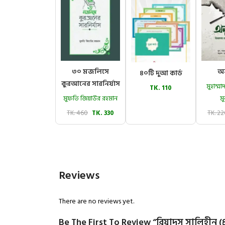
৩০ মজলিসে
অন
৪০টি দুআ কার্ড
কুরআনের সারনির্যাস
মুহাম্
TK. 110
মুফতি জিয়াউর রহমান
মু
TK. 460
TK. 330
TK. 2
Reviews
There are no reviews yet.
Be The First To Review “রিয়াদুস সালিহীন (প্র