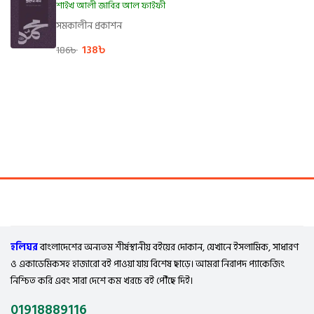
শাইখ আলী জাবির আল ফাইফী
সমকালীন প্রকাশন
138
৳
186
৳
হলিঘর
বাংলাদেশের অন্যতম শীর্ষস্থানীয় বইয়ের দোকান, যেখানে ইসলামিক, সাধারণ
ও একাডেমিকসহ হাজারো বই পাওয়া যায় বিশেষ ছাড়ে। আমরা নিরাপদ প্যাকেজিং
নিশ্চিত করি এবং সারা দেশে কম খরচে বই পৌঁছে দিই।
01918889116