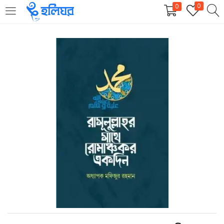
0
0
LOGIN
REGISTER
Enter your username and password to login.
Remember me
Login
Lost password?