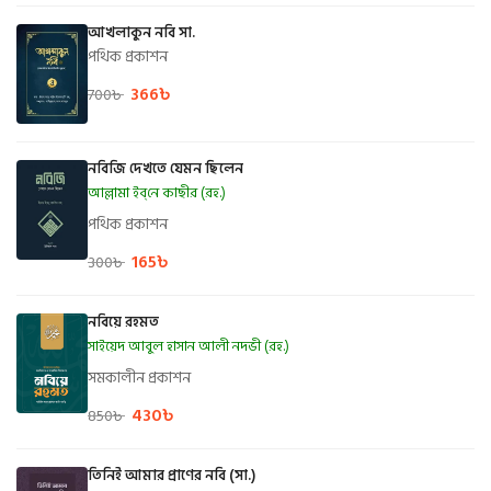
আখলাকুন নবি সা.
পথিক প্রকাশন
366
৳
700
৳
নবিজি দেখতে যেমন ছিলেন
আল্লামা ইব্‌নে কাছীর (রহ.)
পথিক প্রকাশন
165
৳
300
৳
নবিয়ে রহমত
সাইয়েদ আবুল হাসান আলী নদভী (রহ.)
সমকালীন প্রকাশন
430
৳
850
৳
তিনিই আমার প্রাণের নবি (সা.)