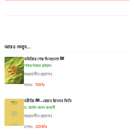
আরও দেখুন...
নবিজির শেষ দিনগুলো ﷺ
শাইখ নিযার রাইয়ান
সমকালীন প্রকাশন
110
৳
150
৳
নবীজি ﷺ—যেমন ছিলেন তিনি
ড. আইদ আল কারণী
সমকালীন প্রকাশন
204
৳
278
৳