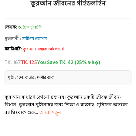
কুরআন জীবনের গাইডলাইন
লেখক:
ড. ইয়াদ কুনাইবী
প্রকাশনী :
সন্দীপন প্রকাশন
ক্যাটাগরি:
কুরআন বিষয়ক আলোচনা
TK. 167
TK. 125
You Save TK. 42 (25% ছাড়ে)
পৃষ্ঠা : 104, কভার : পেপার ব্যাক
কুরআন সাধারণ কোনো গ্রন্থ নয়। কুরআন একটি জীবন্ত জীবন-
বিধান। কুরআন মুমিনদের জন্য শিফা ও রাহমাহ। মুমিনের অন্তরের
ব্যাধি থেকে শুরু...
আরো পড়ুন