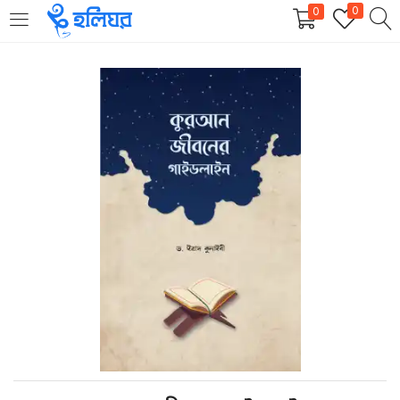
0
0
LOGIN
REGISTER
Enter your username and password to login.
Remember me
Login
Lost password?