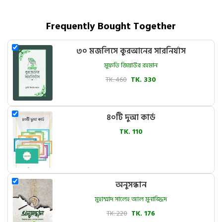
Frequently Bought Together
৩০ মজলিসে কুরআনের সারনির্যাস
মুফতি জিয়াউর রহমান
TK. 460
TK. 330
৪০টি দুআ কার্ড
TK. 110
অনুসন্ধান
মুহাম্মাদ সালেহ আল মুনাজ্জিদ
TK. 220
TK. 176