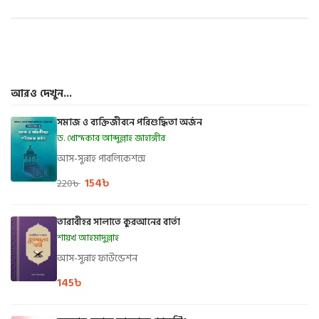
আরও দেখুন...
সমাজ ও ব্যক্তিজীবনে পরিশুদ্ধিতা অর্জন
ড. খোন্দকার আব্দুল্লাহ জাহাঙ্গীর
আস-সুন্নাহ পাবলিকেশন্স
154
৳
220
৳
তারাবীহর সালাতে কুরআনের বার্তা
শায়খ আহমাদুল্লাহ
আস-সুন্নাহ ফাউন্ডেশন
145
৳