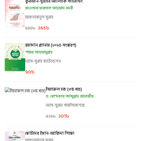
কুরআন-সুন্নাহর আলোকে প্যারেন্টিং
মাওলানা ফয়সাল আহমাদ নদবী
মাকতাবাতুস সুন্নাহ
366
৳
690
৳
রমাদান প্ল্যানার (২০২৫-সংস্করণ)
শায়খ আহমাদুল্লাহ
আস-সুন্নাহ ফাউন্ডেশন
90
৳
ইযহারুল হক (৩য় খণ্ড)
ড. খোন্দকার আব্দুল্লাহ জাহাঙ্গীর
আস-সুন্নাহ পাবলিকেশন্স
301
৳
430
৳
ছোটদের ইমান-আকিদা শিক্ষা
মাকতাবাতুস সুন্নাহ