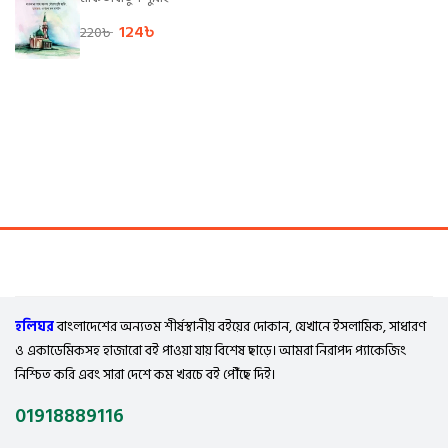
124
৳
220
৳
হলিঘর
বাংলাদেশের অন্যতম শীর্ষস্থানীয় বইয়ের দোকান, যেখানে ইসলামিক, সাধারণ
ও একাডেমিকসহ হাজারো বই পাওয়া যায় বিশেষ ছাড়ে। আমরা নিরাপদ প্যাকেজিং
নিশ্চিত করি এবং সারা দেশে কম খরচে বই পৌঁছে দিই।
01918889116