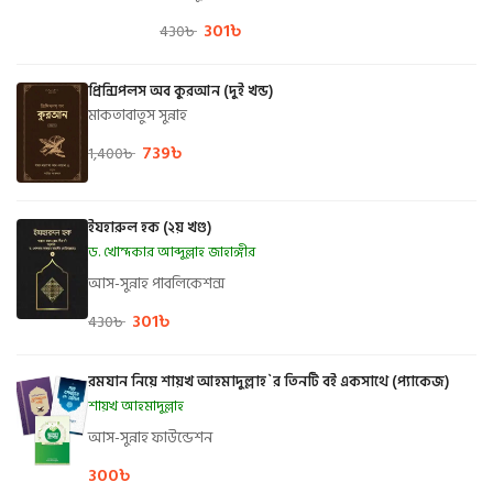
301
৳
430
৳
প্রিন্সিপলস অব কুরআন (দুই খন্ড)
মাকতাবাতুস সুন্নাহ
739
৳
1,400
৳
ইযহারুল হক (২য় খণ্ড)
ড. খোন্দকার আব্দুল্লাহ জাহাঙ্গীর
আস-সুন্নাহ পাবলিকেশন্স
301
৳
430
৳
রমযান নিয়ে শায়খ আহমাদুল্লাহ`র তিনটি বই একসাথে (প্যাকেজ)
শায়খ আহমাদুল্লাহ
আস-সুন্নাহ ফাউন্ডেশন
300
৳