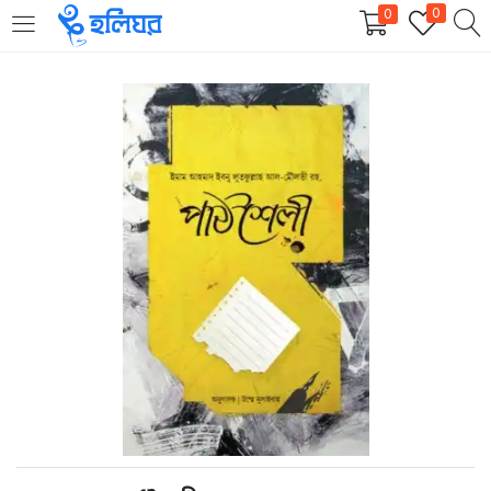
0
0
LOGIN
REGISTER
Enter your username and password to login.
Remember me
Login
Lost password?