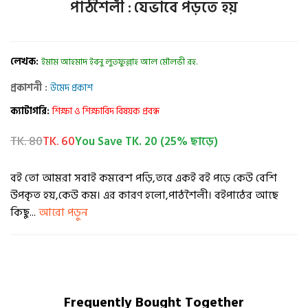
পাঠশৈলী : যেভাবে পড়তে হয়
লেখক:
ইমাম আহমাদ ইবনু লুতফুল্লাহ আল মৌলভী রহ.
প্রকাশনী :
উমেদ প্রকাশ
ক্যাটাগরি:
শিক্ষা ও শিক্ষাবিদ বিষয়ক প্রবন্ধ
TK. 80
TK. 60
You Save TK. 20 (25% ছাড়ে)
বই তো আমরা সবাই কমবেশ পড়ি,তবে একই বই পড়ে কেউ বেশি
উপকৃত হয়,কেউ কম। এর কারণ হলো,পাঠশৈলী। বইপাঠের আছে
কিছু...
আরো পড়ুন
Frequently Bought Together