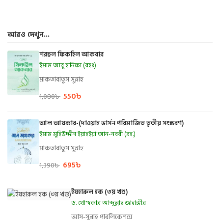
আরও দেখুন...
শরহুল ফিকহিল আকবার
ইমাম আবু হানিফা (রহঃ)
মাকতাবাতুস সুন্নাহ
550
৳
1,080
৳
আল আযকার-(দাওয়াহ ভার্সন পরিমার্জিত তৃতীয় সংস্করণ)
ইমাম মুহিউদ্দীন ইয়াহইয়া আন-নববী (রহ.)
মাকতাবাতুস সুন্নাহ
695
৳
1,390
৳
ইযহারুল হক (৩য় খণ্ড)
ড. খোন্দকার আব্দুল্লাহ জাহাঙ্গীর
আস-সুন্নাহ পাবলিকেশন্স