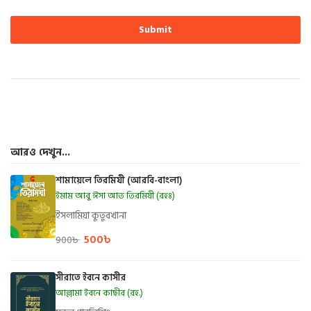
আরও দেখুন...
শামায়েলে তিরমিযী (আরবি-বাংলা)
ইমাম আবু ঈসা আত তিরমিযী (রহঃ)
ইসলামিয়া কুতুবখানা
500
৳
900
৳
সীরাতে ইবনে কাসীর
আল্লামা ইবনে কাছীর (রহ.)