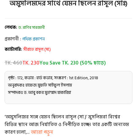
অমুসলিমদের সাথে যেমন ছিলেন রাসূল (সাঃ)
লেখক:
ড. রাগিব সারজানী
প্রকাশনী :
পথিক প্রকাশন
ক্যাটাগরি:
সীরাতে রাসূল (সা.)
TK. 460
TK. 230
You Save TK. 230 (50% ছাড়ে)
পৃষ্ঠা : 172, কভার : হার্ড কভার, সংস্করণ : 1st Edition, 2018
অনুবাদকঃ
হাফেজ মুফতি সাইফুল ইসলাম
সম্পাদকঃ
ড. আবু বকর মুহাম্মাদ যাকারিয়া
‘অমুসলিমের সঙ্গে যেমন ছিলেন রাসূল (সা.)’ মুসলিমরা বিশ্বের
বিভিন্ন স্থানে আজ নির্যাতিত ও নিপীড়িত হচ্ছে। তার একটি অন্যতম
কারণ হলো,...
আরো পড়ুন