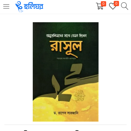
0
0
LOGIN
REGISTER
Enter your username and password to login.
Remember me
Login
Lost password?