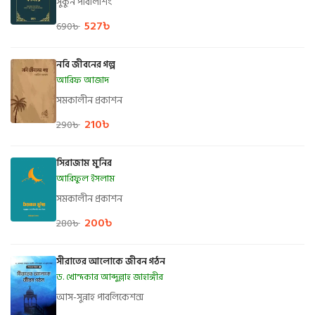
সুকুন পাবলিশিং
527
৳
690
৳
নবি জীবনের গল্প
আরিফ আজাদ
সমকালীন প্রকাশন
210
৳
290
৳
সিরাজাম মুনির
আরিফুল ইসলাম
সমকালীন প্রকাশন
200
৳
280
৳
সীরাতের আলোকে জীবন গঠন
ড. খোন্দকার আব্দুল্লাহ জাহাঙ্গীর
আস-সুন্নাহ পাবলিকেশন্স