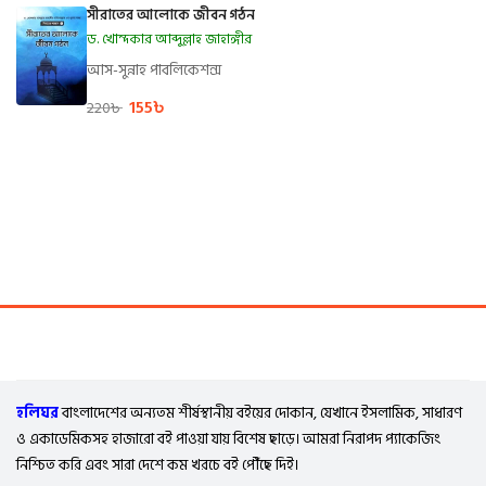
সীরাতের আলোকে জীবন গঠন
ড. খোন্দকার আব্দুল্লাহ জাহাঙ্গীর
আস-সুন্নাহ পাবলিকেশন্স
155
৳
220
৳
হলিঘর
বাংলাদেশের অন্যতম শীর্ষস্থানীয় বইয়ের দোকান, যেখানে ইসলামিক, সাধারণ
ও একাডেমিকসহ হাজারো বই পাওয়া যায় বিশেষ ছাড়ে। আমরা নিরাপদ প্যাকেজিং
নিশ্চিত করি এবং সারা দেশে কম খরচে বই পৌঁছে দিই।