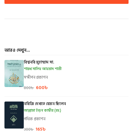
আরও দেখুন...
বিশ্বনবি মুহাম্মাদ সা.
শায়খ সালিহ আহমাদ শামী
সন্দীপন প্রকাশন
600
৳
800
৳
নবিজি দেখতে যেমন ছিলেন
আল্লামা ইব্‌নে কাছীর (রহ.)
পথিক প্রকাশন
165
৳
300
৳