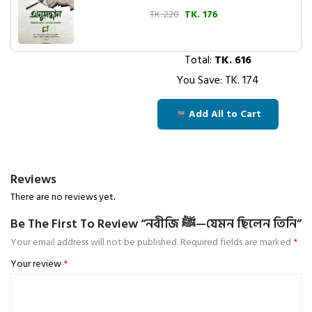
TK. 220
TK. 176
Total:
TK.
616
You Save: TK.
174
Add All to Cart
Reviews
There are no reviews yet.
Be The First To Review “নবীজি ﷺ—যেমন ছিলেন তিনি”
Your email address will not be published.
Required fields are marked
*
Your review
*