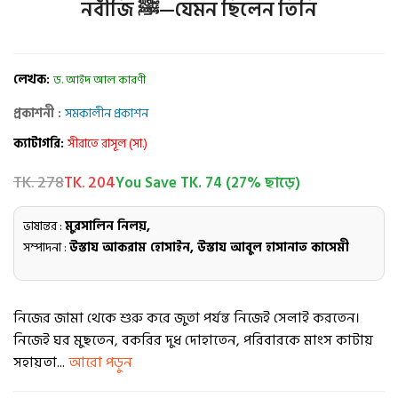
নবীজি ﷺ—যেমন ছিলেন তিনি
লেখক:
ড. আইদ আল কারণী
প্রকাশনী :
সমকালীন প্রকাশন
ক্যাটাগরি:
সীরাতে রাসূল (সা.)
TK. 278
TK. 204
You Save TK. 74 (27% ছাড়ে)
ভাষান্তর :
মুরসালিন নিলয়,
সম্পাদনা :
উস্তায আকরাম হোসাইন, উস্তায আবুল হাসানাত কাসেমী
নিজের জামা থেকে শুরু করে জুতা পর্যন্ত নিজেই সেলাই করতেন।
নিজেই ঘর মুছতেন, বকরির দুধ দোহাতেন, পরিবারকে মাংস কাটায়
সহায়তা...
আরো পড়ুন