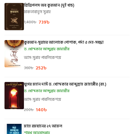
প্রিন্সিপলস অব কুরআন (দুই খন্ড)
মাকতাবাতুস সুন্নাহ
739
৳
1,400
৳
কুরআন-সুন্নাহর আলোকে পোশাক, পর্দা ও দেহ-সজ্জা
ড. খোন্দকার আব্দুল্লাহ জাহাঙ্গীর
আস-সুন্নাহ পাবলিকেশন্স
252
৳
360
৳
যুগের মহান দাঈ ড. খোন্দকার আব্দুল্লাহ জাহাঙ্গীর (রহ.)
ড. খোন্দকার আব্দুল্লাহ জাহাঙ্গীর
আস-সুন্নাহ পাবলিকেশন্স
140
৳
200
৳
মাহে রমযানের ২৭ আমল
শায়খ আহমাদুল্লাহ