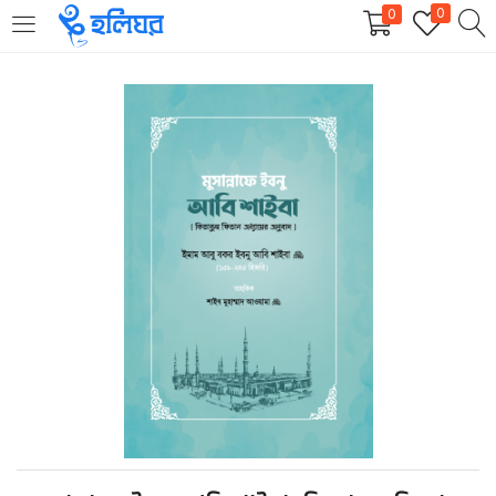
0
0
LOGIN
REGISTER
Enter your username and password to login.
Remember me
Login
Lost password?