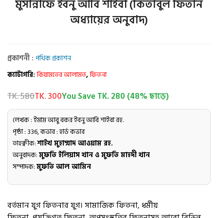
মুসান্নাফে ইবনু আবি শাইবা (কিতাবুল ফিতান
অধ্যায়ের অনুবাদ)
প্রকাশনী :
পথিক প্রকাশন
ক্যাটাগরি:
কিয়ামতের আলামত
,
ফিতনা
TK. 580
TK. 300
You Save TK. 280 (48% ছাড়ে)
লেখক : ইমাম আবু বকর ইবনু আবি শাইবা রহ.
পৃষ্ঠা : 336, কভার : হার্ড কভার
তাহক্বীক:
শাইখ মুহাম্মাদ আওয়াম রহ.
অনুবাদক:
মুফতি ইলিয়াস খান ও মুফতি মাহদী খান
সম্পাদক:
মুফতি আল আমিন
বর্তমান যুগ ফিতনার যুগ। সামাজিক ফিতনা, ধর্মীয়
ফিতনা, প্রযুক্তিগত ফিতনা, অপসংস্কৃতির ফিতনাসহ আরো বিভিন্ন