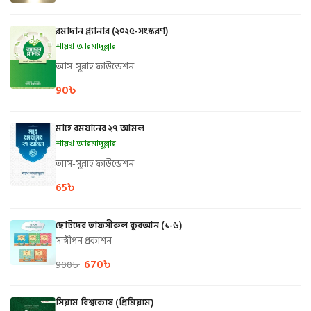
রমাদান প্ল্যানার (২০২৫-সংস্করণ)
শায়খ আহমাদুল্লাহ
আস-সুন্নাহ ফাউন্ডেশন
90
৳
মাহে রমযানের ২৭ আমল
শায়খ আহমাদুল্লাহ
আস-সুন্নাহ ফাউন্ডেশন
65
৳
ছোটদের তাফসীরুল কুরআন (১-৬)
সন্দীপন প্রকাশন
670
৳
900
৳
সিয়াম বিশ্বকোষ (প্রিমিয়াম)