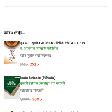
আরও দেখুন...
কুরআন-সুন্নাহর আলোকে পোশাক, পর্দা ও দেহ-সজ্জা
ড. খোন্দকার আব্দুল্লাহ জাহাঙ্গীর
আস-সুন্নাহ পাবলিকেশন্স
252
৳
360
৳
সিয়াম বিশ্বকোষ (প্রিমিয়াম)
মুফতী মুহাম্মাদ ইনআমুল হক কাসেমী
আনোয়ার লাইব্রেরী
500
৳
1,000
৳