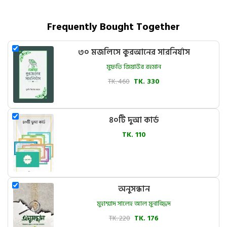
Frequently Bought Together
৩০ মজলিসে কুরআনের সারনির্যাস
মুফতি জিয়াউর রহমান
TK. 460
TK. 330
৪০টি দুআ কার্ড
TK. 110
অনুসন্ধান
মুহাম্মাদ সালেহ আল মুনাজ্জিদ
TK. 220
TK. 176