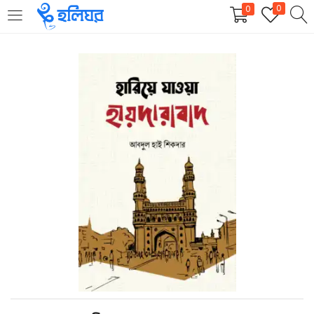
0
0
LOGIN
REGISTER
Enter your username and password to login.
Remember me
Login
Lost password?