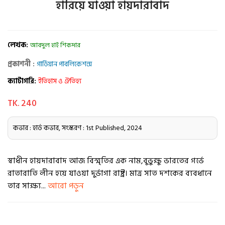
হারিয়ে যাওয়া হায়দারাবাদ
লেখক:
আবদুল হাই শিকদার
প্রকাশনী :
গার্ডিয়ান পাবলিকেশন্স
ক্যাটাগরি:
ইতিহাস ও ঐতিহ্য
TK. 240
কভার : হার্ড কভার, সংস্করণ : 1st Published, 2024
স্বাধীন হায়দারাবাদ আজ বিস্মৃতির এক নাম,বুভুক্ষু ভারতের গর্ভে
রাতারাতি লীন হয়ে যাওয়া দুর্ভাগা রাষ্ট্র। মাত্র সাত দশকের ব্যবধানে
তার সাক্ষ্য...
আরো পড়ুন