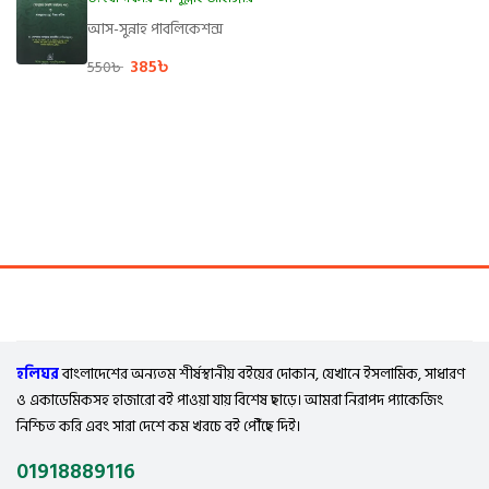
আস-সুন্নাহ পাবলিকেশন্স
385
৳
550
৳
হলিঘর
বাংলাদেশের অন্যতম শীর্ষস্থানীয় বইয়ের দোকান, যেখানে ইসলামিক, সাধারণ
ও একাডেমিকসহ হাজারো বই পাওয়া যায় বিশেষ ছাড়ে। আমরা নিরাপদ প্যাকেজিং
নিশ্চিত করি এবং সারা দেশে কম খরচে বই পৌঁছে দিই।
01918889116