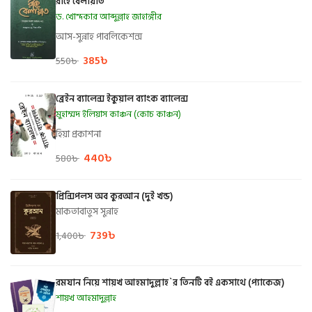
রাহে বেলায়াত
ড. খোন্দকার আব্দুল্লাহ জাহাঙ্গীর
আস-সুন্নাহ পাবলিকেশন্স
385
৳
550
৳
ব্রেইন ব্যালেন্স ইকুয়াল ব্যাংক ব্যালেন্স
মুহাম্মদ ইলিয়াস কাঞ্চন (কোচ কাঞ্চন)
হিয়া প্রকাশনা
440
৳
580
৳
প্রিন্সিপলস অব কুরআন (দুই খন্ড)
মাকতাবাতুস সুন্নাহ
739
৳
1,400
৳
রমযান নিয়ে শায়খ আহমাদুল্লাহ`র তিনটি বই একসাথে (প্যাকেজ)
শায়খ আহমাদুল্লাহ