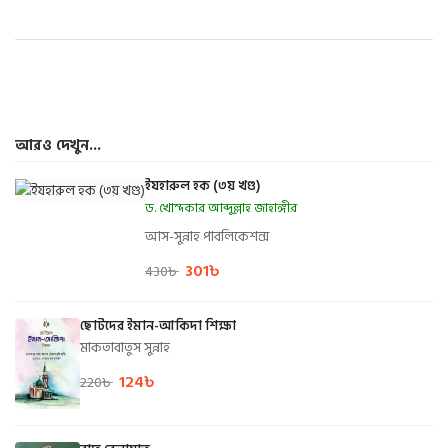
আরও দেখুন...
ইযহারুল হক (৩য় খণ্ড)
ড. খোন্দকার আব্দুল্লাহ জাহাঙ্গীর
আস-সুন্নাহ পাবলিকেশন্স
301
৳
430
৳
ছোটদের ইমান-আকিদা শিক্ষা
মাকতাবাতুস সুন্নাহ
124
৳
220
৳