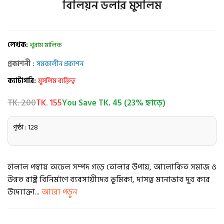
বিলিয়ন ডলার মুসলিম
লেখক:
খুরাম মালিক
প্রকাশনী :
সমকালীন প্রকাশন
ক্যাটাগরি:
মুসলিম ব্যক্তিত্ব
TK. 200
TK. 155
You Save TK. 45 (23% ছাড়ে)
পৃষ্ঠা : 128
হালাল পন্থায় অঢেল সম্পদ গড়ে তোলার উপায়, আলোকিত সমাজ ও
উন্নত রাষ্ট্র বিনির্মাণে ব্যবসায়ীদের ভূমিকা, দাসত্ব মনোভাব দূর করে
উদ্যোক্তা...
আরো পড়ুন