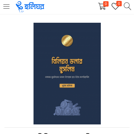
0
0
LOGIN
REGISTER
Enter your username and password to login.
Remember me
Login
Lost password?