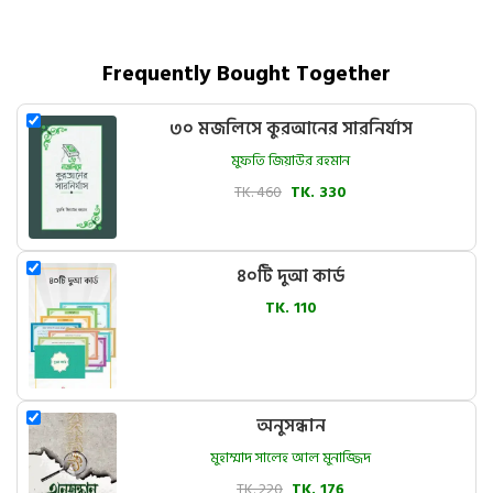
Frequently Bought Together
৩০ মজলিসে কুরআনের সারনির্যাস
মুফতি জিয়াউর রহমান
TK. 460
TK. 330
৪০টি দুআ কার্ড
TK. 110
অনুসন্ধান
মুহাম্মাদ সালেহ আল মুনাজ্জিদ
TK. 220
TK. 176