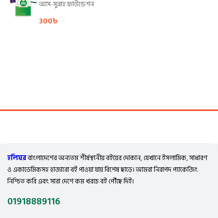
আস-সুন্নাহ ফাউন্ডেশন
300
৳
হলিঘর
বাংলাদেশের অন্যতম শীর্ষস্থানীয় বইয়ের দোকান, যেখানে ইসলামিক, সাধারণ
ও একাডেমিকসহ হাজারো বই পাওয়া যায় বিশেষ ছাড়ে। আমরা নিরাপদ প্যাকেজিং
নিশ্চিত করি এবং সারা দেশে কম খরচে বই পৌঁছে দিই।
01918889116