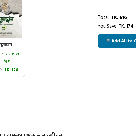
Total:
TK.
616
You Save: TK.
174
Add All to 
ুসন্ধান
মাদ সালেহ আল
নাজ্জিদ
20
TK. 176
লয়-মহাপ্রলয় থেকে অনন্তজীবন