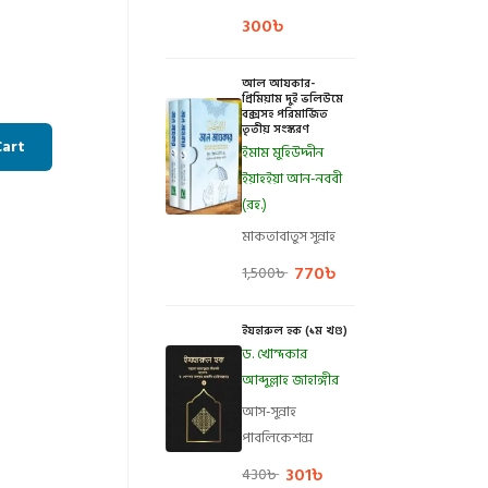
300
৳
আল আযকার-
প্রিমিয়াম দুই ভলিউমে
বক্সসহ পরিমার্জিত
তৃতীয় সংস্করণ
Cart
ইমাম মুহিউদ্দীন
ইয়াহইয়া আন-নববী
(রহ.)
মাকতাবাতুস সুন্নাহ
770
৳
1,500
৳
ইযহারুল হক (১ম খণ্ড)
ড. খোন্দকার
আব্দুল্লাহ জাহাঙ্গীর
আস-সুন্নাহ
পাবলিকেশন্স
301
৳
430
৳