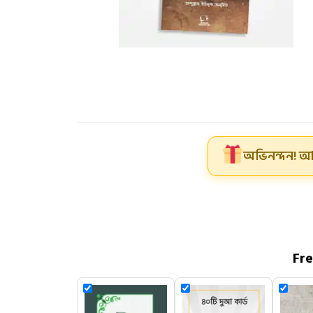
অভিনন্দন! আ
Fr