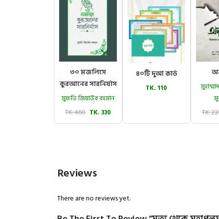
৩০ মজলিসে
অন
৪০টি দুআ কার্ড
কুরআনের সারনির্যাস
মুহাম্
TK. 110
মুফতি জিয়াউর রহমান
মু
TK. 460
TK. 330
TK. 2
Reviews
There are no reviews yet.
Be The First To Review “মৃত্যু থেকে মহাপ্র