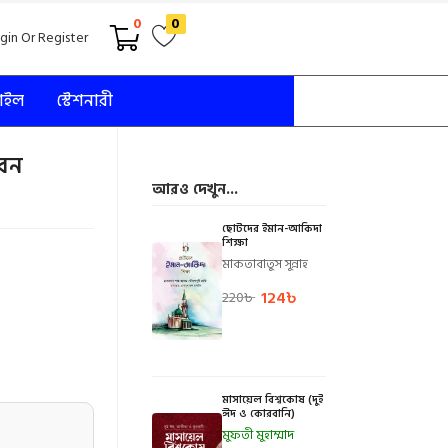
0
0
gin Or Register
টাইল
স্টেশনারী
ীবন
আরও দেখুন...
ছোটদের ইমান-আকিদা
শিক্ষা
মাকতাবাতুস সুন্নাহ
124
৳
220
৳
মাসায়েল বিশ্বকোষ (দুই
ঈদ ও কোরবানি)
মুফতী মুহাম্মাদ