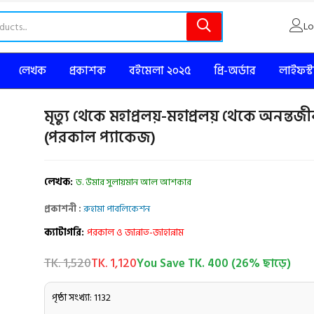
Lo
লেখক
প্রকাশক
বইমেলা ২০২৫
প্রি-অর্ডার
লাইফস্
মৃত্যু থেকে মহাপ্রলয়-মহাপ্রলয় থেকে অনন্তজ
(পরকাল প্যাকেজ)
লেখক:
ড. উমার সুলায়মান আল আশকার
প্রকাশনী :
রুহামা পাবলিকেশন
ক্যাটাগরি:
পরকাল ও জান্নাত-জাহান্নাম
TK. 1,520
TK. 1,120
You Save TK. 400 (26% ছাড়ে)
পৃষ্ঠা সংখ্যা: 1132