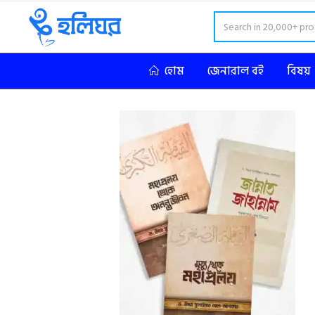
হোম
জেনারাল বই
বিষয়