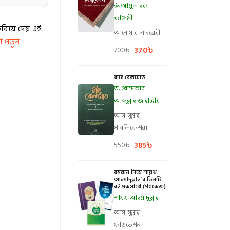
ইনআমুল হক
কাসেমী
রিয়ে দেয় এই
আনোয়ার লাইব্রেরী
পড়ুন
370
৳
700
৳
রাহে বেলায়াত
ড. খোন্দকার
আব্দুল্লাহ জাহাঙ্গীর
আস-সুন্নাহ
পাবলিকেশন্স
385
৳
550
৳
রমযান নিয়ে শায়খ
আহমাদুল্লাহ`র তিনটি
বই একসাথে (প্যাকেজ)
শায়খ আহমাদুল্লাহ
আস-সুন্নাহ
ফাউন্ডেশন