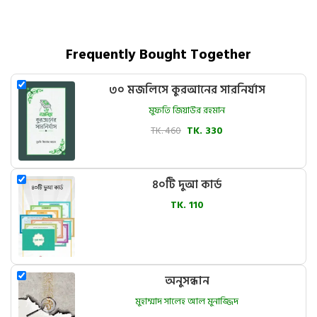
Frequently Bought Together
৩০ মজলিসে কুরআনের সারনির্যাস
মুফতি জিয়াউর রহমান
TK. 460
TK. 330
৪০টি দুআ কার্ড
TK. 110
অনুসন্ধান
মুহাম্মাদ সালেহ আল মুনাজ্জিদ