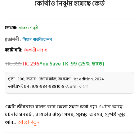
কোথাও নিঝুম হয়েছে কেউ
লেখক:
সাবের চৌধুরী
প্রকাশনী :
সিয়ান পাবলিকেশন
ক্যাটাগরি:
ইসলামী সাহিত্য
TK. 395
TK. 296
You Save TK. 99 (25% ছাড়ে)
পৃষ্ঠা : 300, কভার : পেপার ব্যাক, সংস্করণ : 1st edition, 2024
আইএসবিএন : 978-984-98810-8-7, ভাষা : বাংলা
একটা জীবনকে যাপন করে ফেলা সহজ কথা নয়। এখানে আছে
ঘটনার ঘনঘটা, ব্যস্ততার ঝড়ো সময়, সুমধুর অবসর, সুস্পষ্ট দুপুর
আর...
আরো পড়ুন