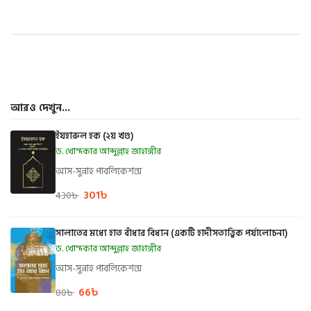
আরও দেখুন...
ইযহারুল হক (২য় খণ্ড)
ড. খোন্দকার আব্দুল্লাহ জাহাঙ্গীর
আস-সুন্নাহ পাবলিকেশন্স
301
৳
430
৳
সালাতের মধ্যে হাত বাঁধার বিধান (একটি হাদীসতাত্ত্বিক পর্যালোচনা)
ড. খোন্দকার আব্দুল্লাহ জাহাঙ্গীর
আস-সুন্নাহ পাবলিকেশন্স
66
৳
80
৳