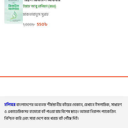
শরহুল ফিকহিল আকবার
ইমাম আবু হানিফা (রহঃ)
মাকতাবাতুস সুন্নাহ
550
৳
1,080
৳
হলিঘর
বাংলাদেশের অন্যতম শীর্ষস্থানীয় বইয়ের দোকান, যেখানে ইসলামিক, সাধারণ
ও একাডেমিকসহ হাজারো বই পাওয়া যায় বিশেষ ছাড়ে। আমরা নিরাপদ প্যাকেজিং
নিশ্চিত করি এবং সারা দেশে কম খরচে বই পৌঁছে দিই।