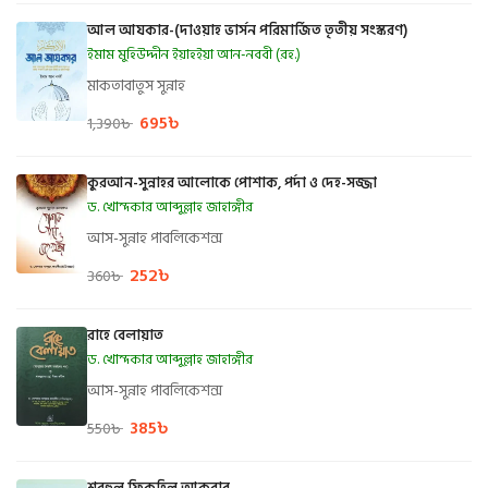
আল আযকার-(দাওয়াহ ভার্সন পরিমার্জিত তৃতীয় সংস্করণ)
ইমাম মুহিউদ্দীন ইয়াহইয়া আন-নববী (রহ.)
মাকতাবাতুস সুন্নাহ
695
৳
1,390
৳
কুরআন-সুন্নাহর আলোকে পোশাক, পর্দা ও দেহ-সজ্জা
ড. খোন্দকার আব্দুল্লাহ জাহাঙ্গীর
আস-সুন্নাহ পাবলিকেশন্স
252
৳
360
৳
রাহে বেলায়াত
ড. খোন্দকার আব্দুল্লাহ জাহাঙ্গীর
আস-সুন্নাহ পাবলিকেশন্স
385
৳
550
৳