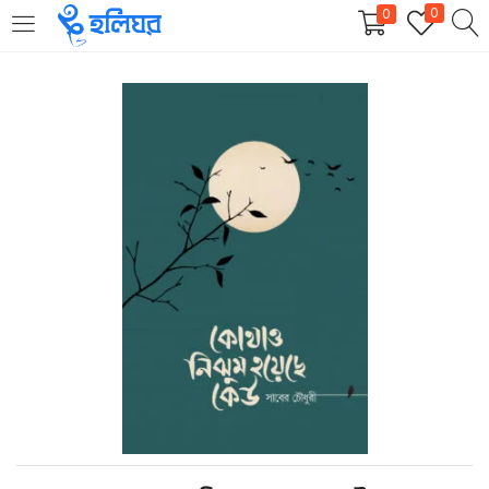
0
0
LOGIN
REGISTER
Enter your username and password to login.
Remember me
Login
Lost password?