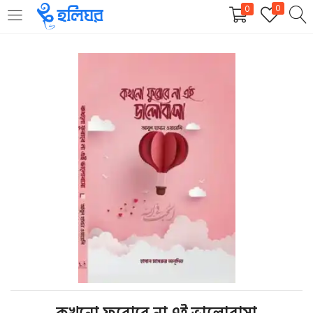
0
0
LOGIN
REGISTER
Enter your username and password to login.
Remember me
Login
Lost password?