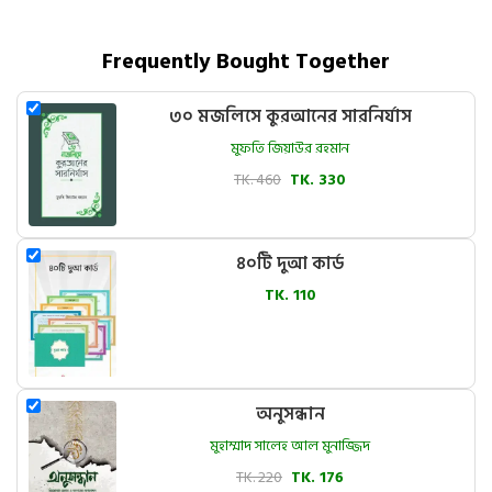
Frequently Bought Together
৩০ মজলিসে কুরআনের সারনির্যাস
মুফতি জিয়াউর রহমান
TK. 460
TK. 330
৪০টি দুআ কার্ড
TK. 110
অনুসন্ধান
মুহাম্মাদ সালেহ আল মুনাজ্জিদ
TK. 220
TK. 176