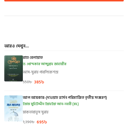
আরও দেখুন...
রাহে বেলায়াত
ড. খোন্দকার আব্দুল্লাহ জাহাঙ্গীর
আস-সুন্নাহ পাবলিকেশন্স
385
৳
550
৳
আল আযকার-(দাওয়াহ ভার্সন পরিমার্জিত তৃতীয় সংস্করণ)
ইমাম মুহিউদ্দীন ইয়াহইয়া আন-নববী (রহ.)
মাকতাবাতুস সুন্নাহ
695
৳
1,390
৳