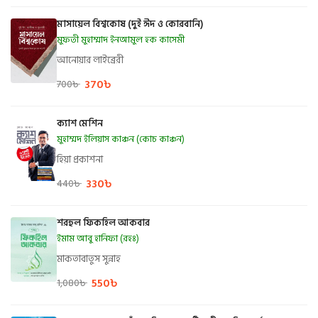
মাসায়েল বিশ্বকোষ (দুই ঈদ ও কোরবানি)
মুফতী মুহাম্মাদ ইনআমুল হক কাসেমী
আনোয়ার লাইব্রেরী
370
৳
700
৳
ক্যাশ মেশিন
মুহাম্মদ ইলিয়াস কাঞ্চন (কোচ কাঞ্চন)
হিয়া প্রকাশনা
330
৳
440
৳
শরহুল ফিকহিল আকবার
ইমাম আবু হানিফা (রহঃ)
মাকতাবাতুস সুন্নাহ
550
৳
1,080
৳