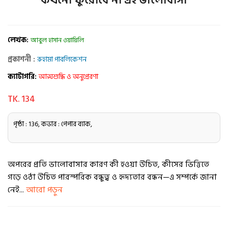
কখনো ফুরোবে না এই ভালোবাসা
লেখক:
আবুল হাসান ওয়ায়িলি
প্রকাশনী :
রুহামা পাবলিকেশন
ক্যাটাগরি:
আত্মশুদ্ধি ও অনুপ্রেরণা
TK. 134
পৃষ্ঠা : 136, কভার : পেপার ব্যাক,
অপরের প্রতি ভালোবাসার কারণ কী হওয়া উচিত, কীসের ভিত্তিতে
গড়ে ওঠা উচিত পারস্পরিক বন্ধুত্ব ও হৃদ্যতার বন্ধন—এ সম্পর্কে জানা
নেই...
আরো পড়ুন