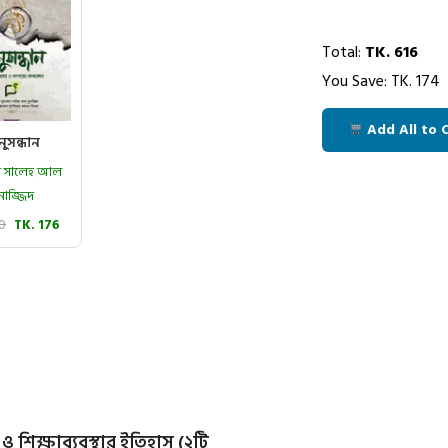
Total:
TK.
616
You Save: TK.
174
Add All to 
ুসন্ধান
মাদ সালেহ আল
নাজ্জিদ
20
TK. 176
ও শিক্ষাব্যবস্থার ইতিহাস (২টি