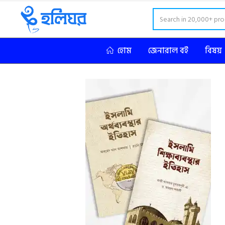
হোম
জেনারাল বই
বিষয়