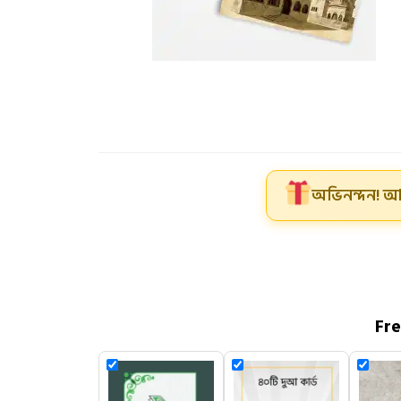
অভিনন্দন! আ
Fr