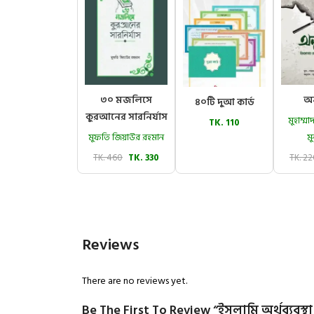
৩০ মজলিসে
অন
৪০টি দুআ কার্ড
কুরআনের সারনির্যাস
মুহাম্
TK. 110
মুফতি জিয়াউর রহমান
মু
TK. 460
TK. 330
TK. 2
Reviews
There are no reviews yet.
Be The First To Review “ইসলামি অর্থব্যবস্থা 