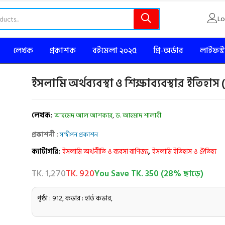
Lo
লেখক
প্রকাশক
বইমেলা ২০২৫
প্রি-অর্ডার
লাইফস্
ইসলামি অর্থব্যবস্থা ও শিক্ষাব্যবস্থার ইতিহাস 
লেখক:
,
আহমেদ আল আশকার
ড. আহমাদ শালাবী
প্রকাশনী :
সন্দীপন প্রকাশন
ক্যাটাগরি:
ইসলামি অর্থনীতি ও ব্যবসা বাণিজ্য
,
ইসলামি ইতিহাস ও ঐতিহ্য
TK. 1,270
TK. 920
You Save TK. 350 (28% ছাড়ে)
পৃষ্ঠা : 912, কভার : হার্ড কভার,