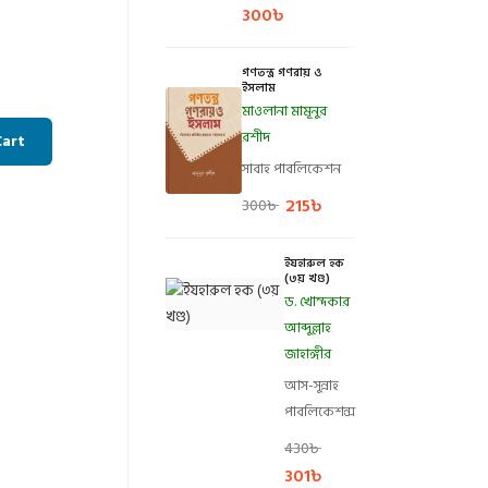
300
৳
গণতন্ত্র গণরায় ও
ইসলাম
মাওলানা মামূনুর
রশীদ
Cart
সাবাহ পাবলিকেশন
215
৳
300
৳
ইযহারুল হক
(৩য় খণ্ড)
ড. খোন্দকার
আব্দুল্লাহ
জাহাঙ্গীর
আস-সুন্নাহ
পাবলিকেশন্স
430
৳
301
৳