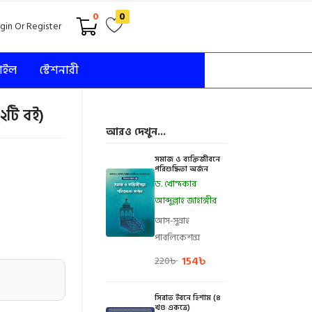
0
0
gin Or Register
টাইল
স্টেশনারী
(২টি বই)
আরও দেখুন...
সমাজ ও ব্যক্তিজীবনে
পরিশুদ্ধিতা অর্জন
ড. খোন্দকার
আব্দুল্লাহ জাহাঙ্গীর
আস-সুন্নাহ
পাবলিকেশন্স
154
৳
220
৳
সিরাত ইবনে হিশাম (৪
খণ্ড একত্রে)