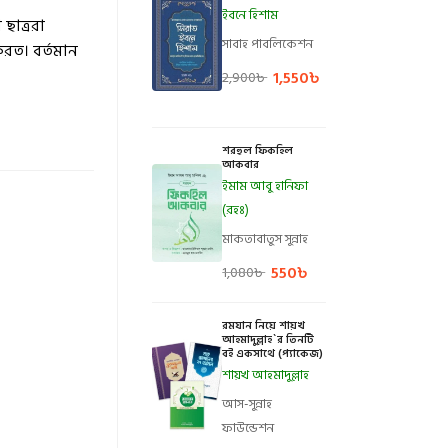
ইবনে হিশাম
ছাত্ররা
সাবাহ পাবলিকেশন
করত। বর্তমান
1,550
৳
2,900
৳
শরহুল ফিকহিল
আকবার
ইমাম আবু হানিফা
(রহঃ)
মাকতাবাতুস সুন্নাহ
550
৳
1,080
৳
রমযান নিয়ে শায়খ
আহমাদুল্লাহ`র তিনটি
বই একসাথে (প্যাকেজ)
শায়খ আহমাদুল্লাহ
আস-সুন্নাহ
ফাউন্ডেশন