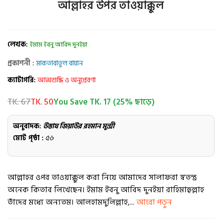
আল্লাহর উপর তাওয়াক্কুল
লেখক:
ইমাম ইবনু আবিদ দুনইয়া
প্রকাশনী :
মাকতাবাতুল বায়ান
ক্যাটাগরি:
আত্মশুদ্ধি ও অনুপ্রেরণা
TK. 67
TK. 50
You Save TK. 17 (25% ছাড়ে)
অনুবাদক:
উস্তায জিয়াউর রহমান মুন্সী
মোট পৃষ্ঠা :
৫৬
আল্লাহর ওপর তাওয়াক্কুল করা নিয়ে আমাদের সালাফরা স্বতন্ত্র
অনেক কিতাব লিখেছেন। ইমাম ইবনু আবিদ দুনইয়া রাহিমাহুল্লাহ
তাঁদের মধ্যে অন্যতম। আলহামদুলিল্লাহ,...
আরো পড়ুন