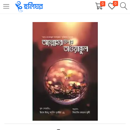
0
0
LOGIN
REGISTER
Enter your username and password to login.
Remember me
Login
Lost password?