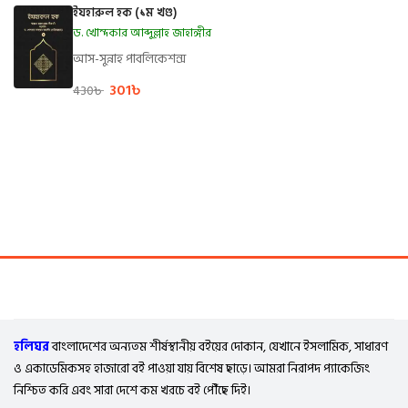
ইযহারুল হক (১ম খণ্ড)
ড. খোন্দকার আব্দুল্লাহ জাহাঙ্গীর
আস-সুন্নাহ পাবলিকেশন্স
301
৳
430
৳
হলিঘর
বাংলাদেশের অন্যতম শীর্ষস্থানীয় বইয়ের দোকান, যেখানে ইসলামিক, সাধারণ
ও একাডেমিকসহ হাজারো বই পাওয়া যায় বিশেষ ছাড়ে। আমরা নিরাপদ প্যাকেজিং
নিশ্চিত করি এবং সারা দেশে কম খরচে বই পৌঁছে দিই।