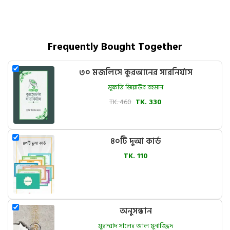
Frequently Bought Together
৩০ মজলিসে কুরআনের সারনির্যাস
মুফতি জিয়াউর রহমান
TK. 460
TK. 330
৪০টি দুআ কার্ড
TK. 110
অনুসন্ধান
মুহাম্মাদ সালেহ আল মুনাজ্জিদ