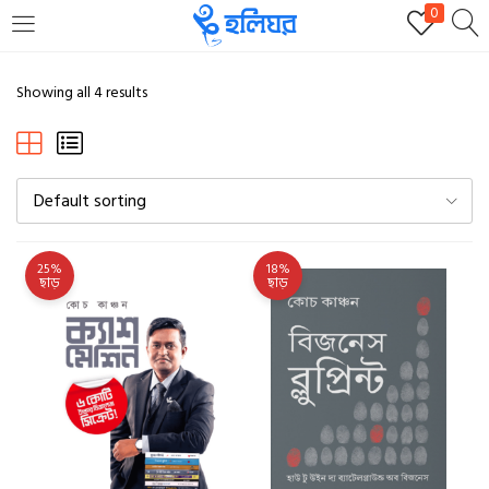
0
LOGIN
REGISTER
Showing all 4 results
Enter your username and password to login.
Default sorting
25%
18%
ছাড়
ছাড়
Remember me
Login
Lost password?