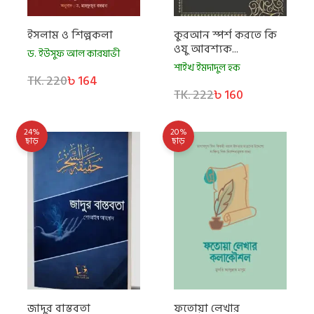
ইসলাম ও শিল্পকলা
কুরআন স্পর্শ করতে কি
ওযু আবশ্যক...
ড. ইউসুফ আল কারযাভী
শাইখ ইমদাদুল হক
TK. 220
৳ 164
TK. 222
৳ 160
24%
20%
ছাড়
ছাড়
জাদুর বাস্তবতা
ফতোয়া লেখার