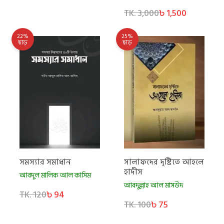
TK. 3,000
৳ 1,500
22%
25%
ছাড়
ছাড়
সমস্যার সমাধান
সালাফদের দৃষ্টিতে আহলে
হাদীস
আবদুল মালিক আল কাসিম
আবদুল্লাহ আল মাসউদ
TK. 120
৳ 94
TK. 100
৳ 75