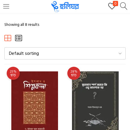
0
LOGIN
REGISTER
Showing all 8 results
Enter your username and password to login.
Default sorting
25%
28%
ছাড়
ছাড়
Remember me
Login
Lost password?