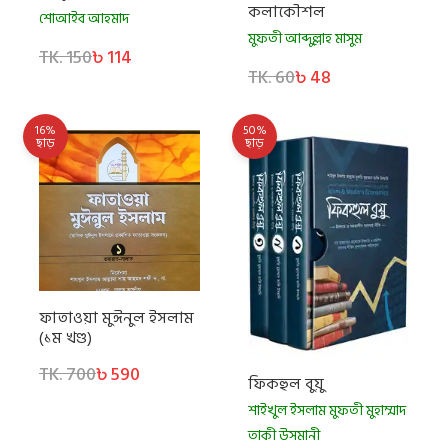
কলাকৌশল
শোআইব আহমাদ
মুফতী আব্দুল্লাহ মাসুম
TK. 150
৳ 114
TK. 60
৳ 48
16%
50%
ছাড়
ছাড়
ফাতাওয়া মুঈনুল ইসলাম
(১ম খণ্ড)
TK. 700
৳ 590
ফিকহুল বুয়ু
শাইখুল ইসলাম মুফতী মুহাম্মাদ
তাকী উসমানী