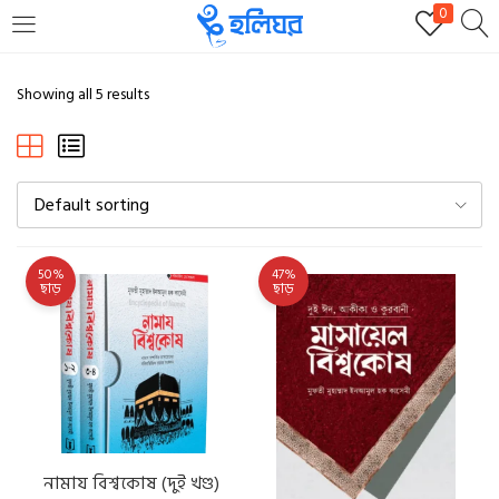
0
LOGIN
REGISTER
Showing all 5 results
Enter your username and password to login.
Default sorting
50%
47%
ছাড়
ছাড়
Remember me
Login
Lost password?
নামায বিশ্বকোষ (দুই খণ্ড)